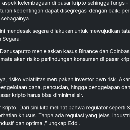
 aspek kelembagaan di pasar kripto sehingga fungsi-
uran kepentingan dapat disegregasi dengan baik: pe
 sebagainya.
o ini mendesak segera dilakukan untuk mewujudkan tat
a Segara.
Danusaputro menjelaskan kasus Binance dan Coinbase
ata akan risiko perlindungan konsumen di pasar krip
a, risiko volatilitas merupakan investor own risk. Aka
n pengelolaan dana, pencucian, hingga penggelapan dan
asar kripto harus bisa diminimalisir.
kripto. Dari sini kita melihat bahwa regulator seperti 
atian khusus. Tanpa ada regulasi yang jelas, industri 
dusif dan optimal,” ungkap Eddi.