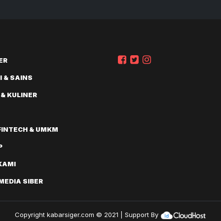
Bernilai
ER
 & SAINS
 & KULINER
FINTECH & UMKM
P
KAMI
EDIA SIBER
Copyright
kabarsiger.com
© 2021 | Support By