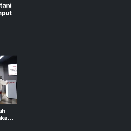
tani
nput
ah
akan