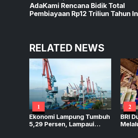
AdaKami Rencana Bidik Total
Pembiayaan Rp12 Triliun Tahun In
RELATED NEWS
1
2
Ekonomi Lampung Tumbuh
BRI D
5,29 Persen, Lampaui
Melal
Sumatera dan Sejajar
Perku