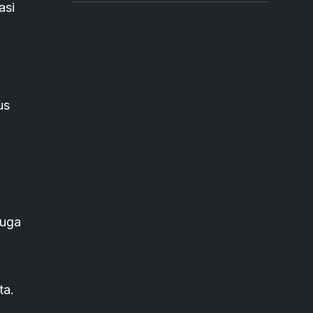
asi
us
juga
ta.