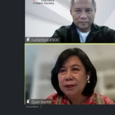
.
(sumber: .)