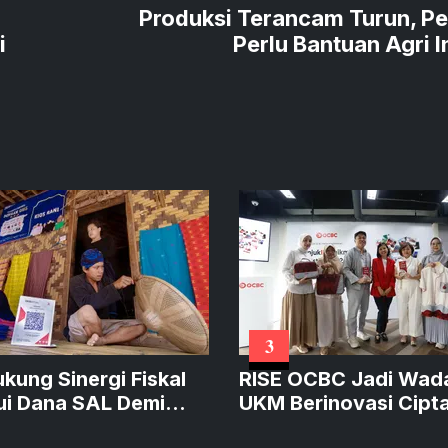
Produksi Terancam Turun, Pe
i
Perlu Bantuan Agri I
3
ukung Sinergi Fiskal
RISE OCBC Jadi Wad
ui Dana SAL Demi
UKM Berinovasi Cipt
at Kredit Produktif
Produk Sustainable