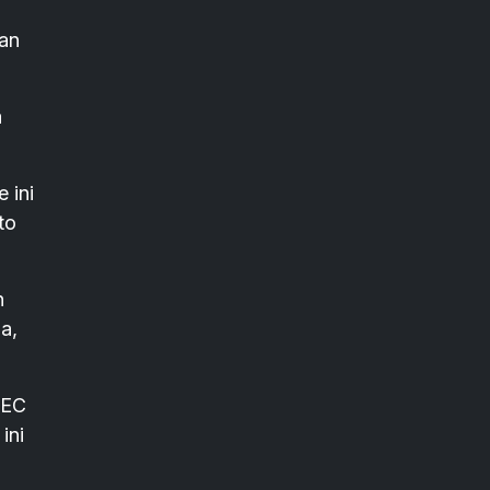
ran
a
 ini
to
n
a,
SEC
ini