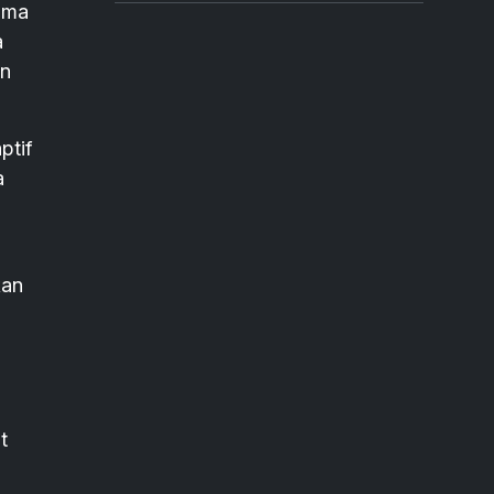
tama
a
an
ptif
a
kan
t