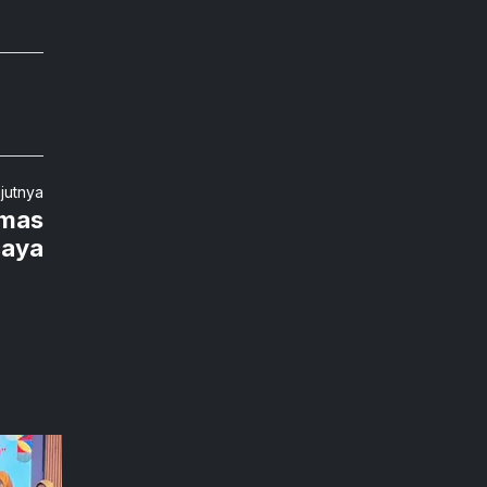
njutnya
Emas
caya