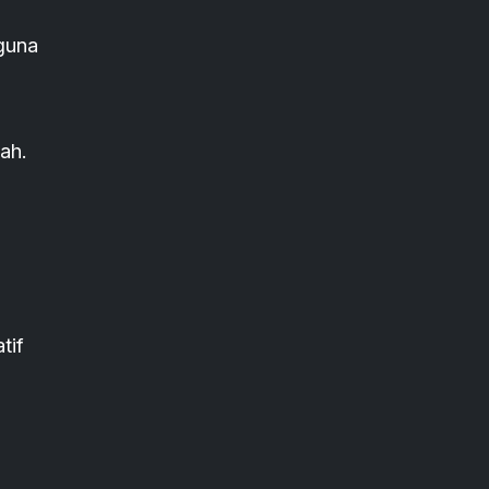
guna
ah.
tif