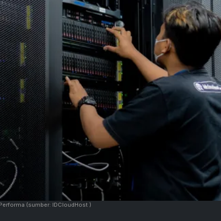
 Performa
(sumber: IDCloudHost )