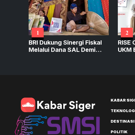
1
2
BRI Dukung Sinergi Fiskal
RISE 
Melalui Dana SAL Demi
UKM B
Perkuat Kredit Produktif
Produ
Bernil
KABAR SIG
TEKNOLOGI
DESTINASI
POLITIK