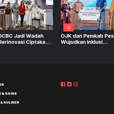
3
OCBC Jadi Wadah
OJK dan Pemkab Pes
erinovasi Ciptakan
Wujudkan Inklusi
k Sustainable
Keuangan
ai
ER
 & SAINS
 & KULINER