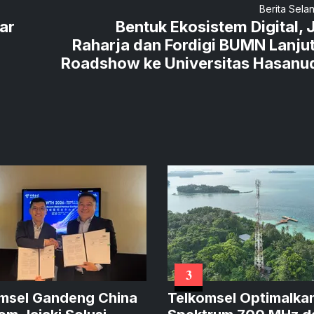
Berita Sela
ar
Bentuk Ekosistem Digital, 
Raharja dan Fordigi BUMN Lanju
Roadshow ke Universitas Hasanu
3
msel Gandeng China
Telkomsel Optimalka