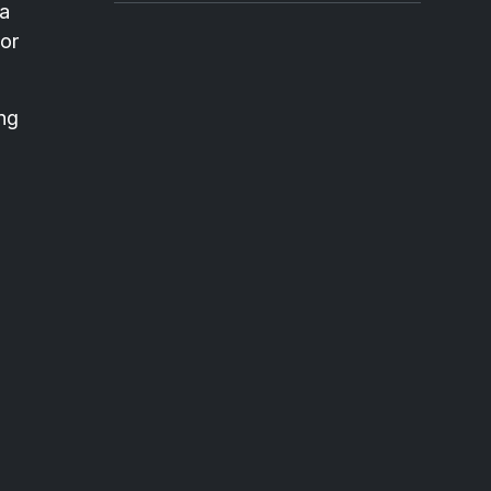
a
or
ng