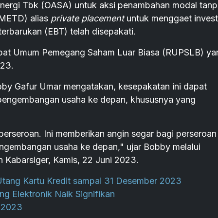
nergi Tbk (OASA) untuk aksi penambahan modal tanp
HMETD) alias
private placement
untuk menggaet invest
rbarukan (EBT) telah disepakati.
Rapat Umum Pemegang Saham Luar Biasa (RUPSLB) ya
023.
bby Gafur Umar mengatakan, kesepakatan ini dapat
 pengembangan usaha ke depan, khususnya yang
seroan. Ini memberikan angin segar bagi perseroan
pengembangan usaha ke depan," ujar Bobby melalui
n Kabarsiger, Kamis, 22 Juni 2023.
Utang Kartu Kredit sampai 31 Desember 2023
g Elektronik Naik Signifikan
n 2023