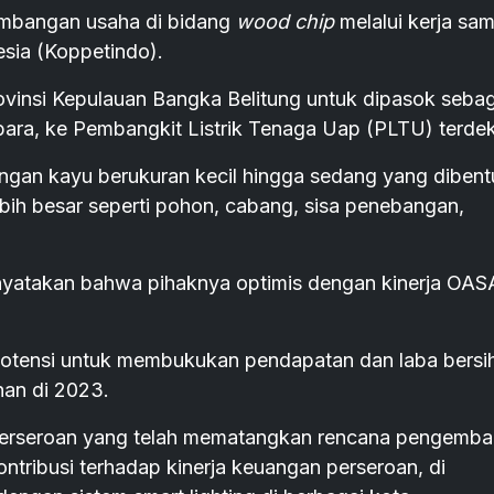
embangan usaha di bidang
wood chip
melalui kerja sa
sia (Koppetindo).
rovinsi Kepulauan Bangka Belitung untuk dipasok sebag
u bara, ke Pembangkit Listrik Tenaga Uap (PLTU) terdek
ngan kayu berukuran kecil hingga sedang yang dibent
h besar seperti pohon, cabang, sisa penebangan,
atakan bahwa pihaknya optimis dengan kinerja OAS
tensi untuk membukukan pendapatan dan laba bersi
an di 2023.
h perseroan yang telah mematangkan rencana pengemb
ntribusi terhadap kinerja keuangan perseroan, di