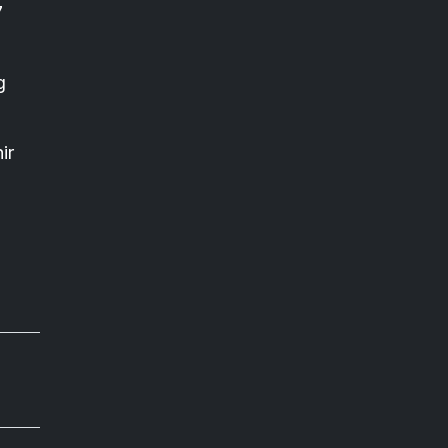
7
g
ir