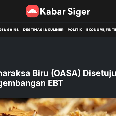
I & SAINS
DESTINASI & KULINER
POLITIK
EKONOMI, FINT
araksa Biru (OASA) Disetuju
engembangan EBT