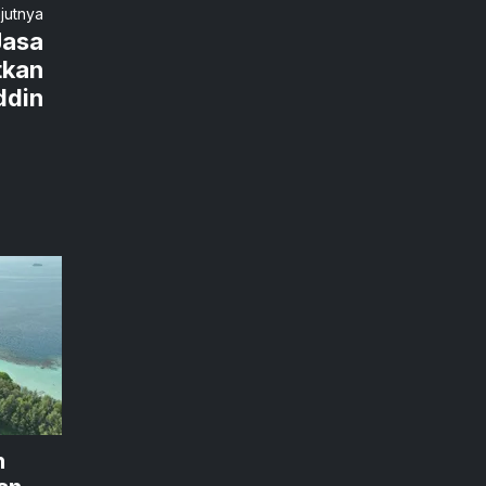
njutnya
Jasa
tkan
ddin
n