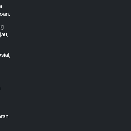
a
roan.
ng
jau,
sial,
n
aran