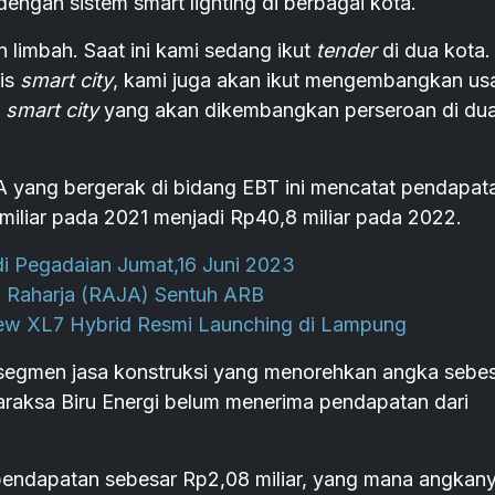
engan sistem smart lighting di berbagai kota.
limbah. Saat ini kami sedang ikut
tender
di dua kota.
is
smart city
, kami juga akan ikut mengembangkan us
n
smart city
yang akan dikembangkan perseroan di du
A yang bergerak di bidang EBT ini mencatat pendapat
miliar pada 2021 menjadi Rp40,8 miliar pada 2022.
i Pegadaian Jumat,16 Juni 2023
n Raharja (RAJA) Sentuh ARB
New XL7 Hybrid Resmi Launching di Lampung
h segmen jasa konstruksi yang menorehkan angka sebe
araksa Biru Energi belum menerima pendapatan dari
ndapatan sebesar Rp2,08 miliar, yang mana angkan