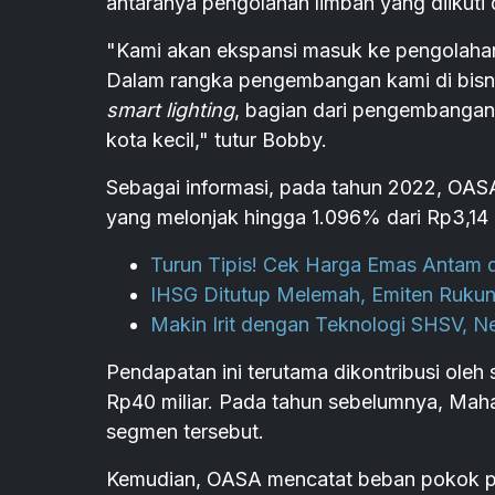
antaranya pengolahan limbah yang diikuti d
"Kami akan ekspansi masuk ke pengolahan 
Dalam rangka pengembangan kami di bisn
smart lighting
, bagian dari pengembanga
kota kecil," tutur Bobby.
Sebagai informasi, pada tahun 2022, OAS
yang melonjak hingga 1.096% dari Rp3,14 
Turun Tipis! Cek Harga Emas Antam d
IHSG Ditutup Melemah, Emiten Ruku
Makin Irit dengan Teknologi SHSV, 
Pendapatan ini terutama dikontribusi ole
Rp40 miliar. Pada tahun sebelumnya, Mah
segmen tersebut.
Kemudian, OASA mencatat beban pokok pe