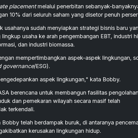
vate placement
melalui penerbitan sebanyak-banyakny
gan 10% dari seluruh saham yang disetor penuh perse
 usahanya sudah menyiapkan strategi bisnis baru ya
 lingkup usaha ke arah pengembangan EBT, industri hi
formasi, dan industri biomassa.
dengan mempertimbangkan aspek-aspek lingkungan, so
nd governance
/ESG).
 mengedepankan aspek lingkungan," kata Bobby.
SA berencana untuk membangun fasilitas pengolaha
duk dan pemekaran wilayah secara masif telah
k terkendali.
an Bobby telah berdampak buruk, di antaranya pencem
gakibatkan kerusakan lingkungan hidup.