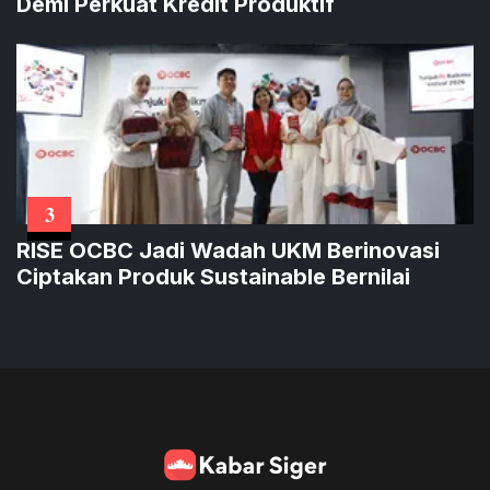
Demi Perkuat Kredit Produktif
3
RISE OCBC Jadi Wadah UKM Berinovasi
Ciptakan Produk Sustainable Bernilai