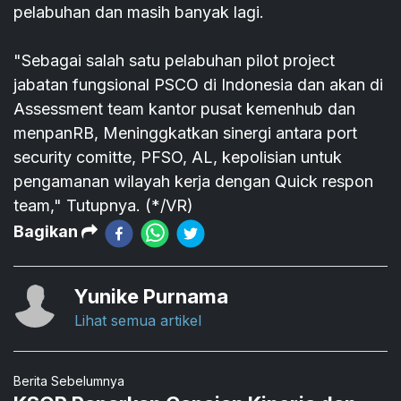
pelabuhan dan masih banyak lagi.
"Sebagai salah satu pelabuhan pilot project
jabatan fungsional PSCO di Indonesia dan akan di
Assessment team kantor pusat kemenhub dan
menpanRB, Meninggkatkan sinergi antara port
security comitte, PFSO, AL, kepolisian untuk
pengamanan wilayah kerja dengan Quick respon
team," Tutupnya. (*/VR)
Bagikan
Yunike Purnama
Lihat semua artikel
Berita Sebelumnya