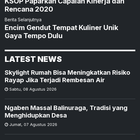
KSOP Paparkan Capaian Kinerja dan
Rencana 2020
Berita Selanjutnya
Encim Gendut Tempat Kuliner Unik
Gaya Tempo Dulu
LATEST NEWS
Skylight Rumah Bisa Meningkatkan Risiko
Rayap Jika Terjadi Rembesan Air
Sabtu
,
08 Agustus 2026
Ngaben Massal Balinuraga, Tradisi yang
Menghidupkan Desa
Jumat
,
07 Agustus 2026