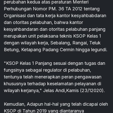
perubahan kedua atas peraturan Menteri
Perhubungan Nomor PM. 36 TA 2012 tentang
Organisasi dan tata kerja kantor kesyahbabdaran
dan otoritas pelabuhan, bahwa kantor
kesyahbandaran dan otoritas pelabuhan panjang
merupakan unit pelaksana teknis KSOP Kelas 1
dengan wilayah kerja, Sebalang, Rangai, Teluk
Betung, Ketapang Padang Cermin hingga legundi.
"KSOP Kelas 1 Panjang sesuai dengan tugas dan
fungsinya sebagai regulator di pelabuhan,
tentunya telah menerapkan peran pengawasan
khususnya terhadap keselamatan pelayanan di
wilayah kerjanya," Jelas Andi,Kamis (23/12020).
Kemudian, Adapun hal-hal yang telah dicapai oleh
KSOP di Tahun 2019 yang diantaranya