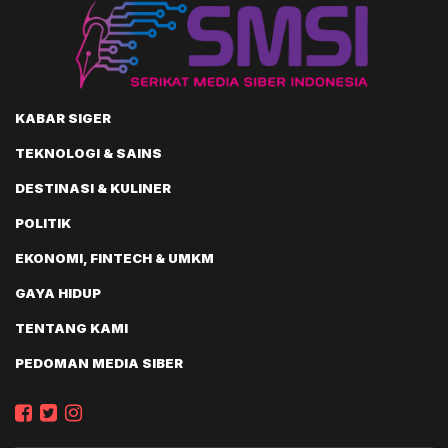
KABAR SIGER
TEKNOLOGI & SAINS
DESTINASI & KULINER
POLITIK
EKONOMI, FINTECH & UMKM
GAYA HIDUP
TENTANG KAMI
PEDOMAN MEDIA SIBER