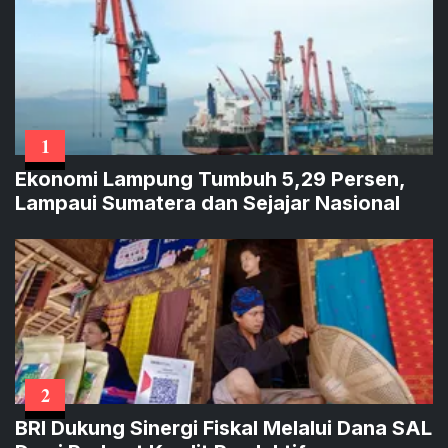
1
Ekonomi Lampung Tumbuh 5,29 Persen,
Lampaui Sumatera dan Sejajar Nasional
2
BRI Dukung Sinergi Fiskal Melalui Dana SAL