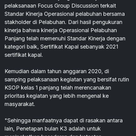
pelaksanaan Focus Group Discussion terkait
Standar Kinerja Operasional pelabuhan bersama
stakholder di Pelabuhan. Dari hasil pengukuran
kinerja bahwa kinerja Operasional Pelabuhan
Panjang telah memenuhi Standar Kinerja dengan
kategori baik, Sertifikat Kapal sebanyak 2021
sertifikat kapal.
Kemudian dalam tahun anggaran 2020, di
samping pelaksanaan kegiatan yang bersifat rutin
KSOP kelas 1 panjang telah merencanakan
prioritas kegiatan yang lebih mengenal ke
masyarakat.
"Sehingga manfaatnya dapat di rasakan antara
lain, Penetapan bulan K3 adalah untuk