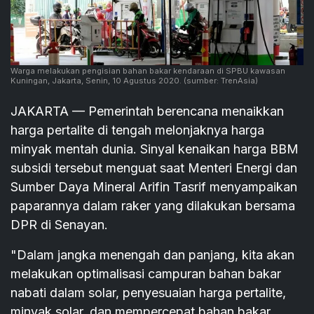
Warga melakukan pengisian bahan bakar kendaraan di SPBU kawasan
Kuningan, Jakarta, Senin, 10 Agustus 2020.
(sumber: TrenAsia)
JAKARTA — Pemerintah berencana menaikkan
harga pertalite di tengah melonjaknya harga
minyak mentah dunia. Sinyal kenaikan harga BBM
subsidi tersebut menguat saat Menteri Energi dan
Sumber Daya Mineral Arifin Tasrif menyampaikan
paparannya dalam raker yang dilakukan bersama
DPR di Senayan.
"Dalam jangka menengah dan panjang, kita akan
melakukan optimalisasi campuran bahan bakar
nabati dalam solar, penyesuaian harga pertalite,
minyak solar, dan mempercepat bahan bakar