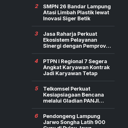
2
SMPN 26 Bandar Lampung
Atasi Limbah Plastik lewat
Inovasi Siger Betik
3
Jasa Raharja Perkuat
Ekosistem Pelayanan
Sinergi dengan Pemprov
dan Polda Jambi
4
PTPN I Regional 7 Segera
Angkat Karyawan Kontrak
Jadi Karyawan Tetap
5
Telkomsel Perkuat
Kesiapsiagaan Bencana
melalui Gladian PANJI
Relawan TERRA
6
Pendongeng Lampung
Jarwo Songha Latih 900