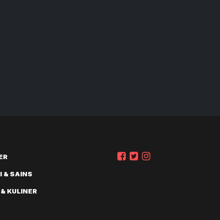
ER
 & SAINS
 & KULINER