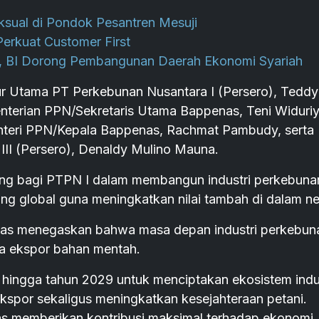
sual di Pondok Pesantren Mesuji
erkuat Customer First
6, BI Dorong Pembangunan Daerah Ekonomi Syariah
r Utama PT Perkebunan Nusantara I (Persero), Teddy
terian PPN/Sekretaris Utama Bappenas, Teni Widuriy
nteri PPN/Kepala Bappenas, Rachmat Pambudy, serta
II (Persero), Denaldy Mulino Mauna.
nting bagi PTPN I dalam membangun industri perkebuna
ing global guna meningkatkan nilai tambah di dalam ne
as menegaskan bahwa masa depan industri perkebun
da ekspor bahan mentah.
i hingga tahun 2029 untuk menciptakan ekosistem indu
kspor sekaligus meningkatkan kesejahteraan petani.
itas memberikan kontribusi maksimal terhadap ekonomi