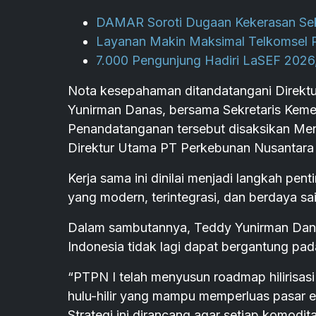
DAMAR Soroti Dugaan Kekerasan Sek
Layanan Makin Maksimal Telkomsel P
7.000 Pengunjung Hadiri LaSEF 202
Nota kesepahaman ditandatangani Direktu
Yunirman Danas, bersama Sekretaris Kemen
Penandatanganan tersebut disaksikan Me
Direktur Utama PT Perkebunan Nusantara I
Kerja sama ini dinilai menjadi langkah pe
yang modern, terintegrasi, dan berdaya sa
Dalam sambutannya, Teddy Yunirman Dan
Indonesia tidak lagi dapat bergantung pa
“PTPN I telah menyusun roadmap hilirisas
hulu-hilir yang mampu memperluas pasar e
Strategi ini dirancang agar setiap komod