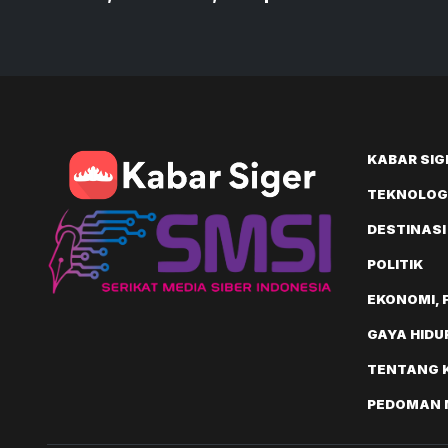
Sumatera dan Sejajar
Perku
Nasional
KABAR SIG
TEKNOLOGI
DESTINASI
POLITIK
EKONOMI, 
GAYA HIDU
TENTANG 
PEDOMAN M