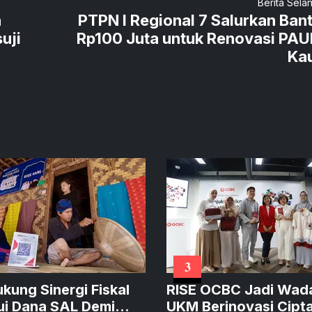
Berita Sela
n
PTPN I Regional 7 Salurkan Ban
uji
Rp100 Juta untuk Renovasi PAU
Ka
3
ukung Sinergi Fiskal
RISE OCBC Jadi Wad
ui Dana SAL Demi
UKM Berinovasi Cipt