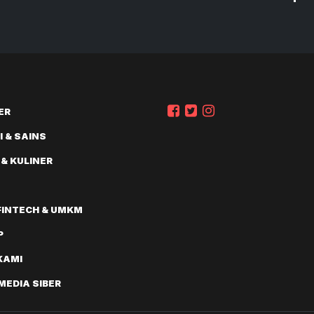
at Kredit Produktif
Produk Sustainable
Bernilai
ER
 & SAINS
 & KULINER
FINTECH & UMKM
P
KAMI
EDIA SIBER