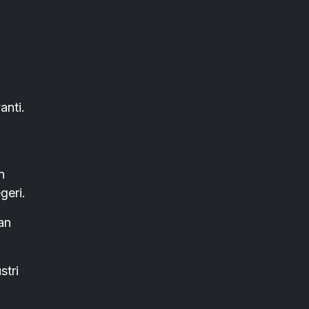
anti.
n
geri.
an
stri