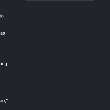
to.
tas
yang
a
ao,”