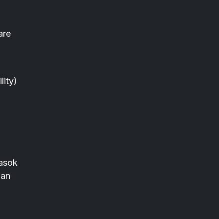
are
lity)
pasok
gan