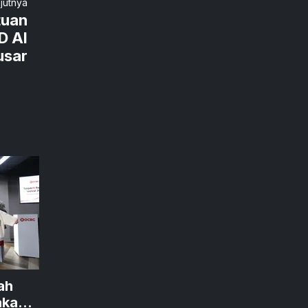
njutnya
tuan
D Al
usar
ah
akan