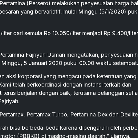
Pertamina (Persero) melakukan penyesuaian harga ba
saran yang bervariatif, mulai Minggu (5/1/2020) puk
ter dari semula Rp 10.050/liter menjadi Rp 9.400/liter
Pertamina Fajriyah Usman mengatakan, penyesuaian 
ai Minggu, 5 Januari 2020 pukul 00.00 waktu setempat
 aksi korporasi yang mengacu pada ketentuan yang
ami telah berkoordinasi dengan instansi terkait dan
erus berjalan dengan baik, terutama pelanggan setia
ajriyah.
Pertamax, Pertamax Turbo, Pertamina Dex dan Dexlite
erah bisa berbeda-beda karena dipengaruhi oleh perb
motor (PBBKB) di masing-masing daerah,” ujarnya.