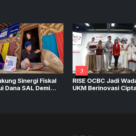
3
ukung Sinergi Fiskal
RISE OCBC Jadi Wad
ui Dana SAL Demi
UKM Berinovasi Cipt
at Kredit Produktif
Produk Sustainable
Bernilai