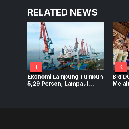
RELATED NEWS
1
2
Ekonomi Lampung Tumbuh
BRI D
5,29 Persen, Lampaui
Melal
Sumatera dan Sejajar
Perku
Nasional