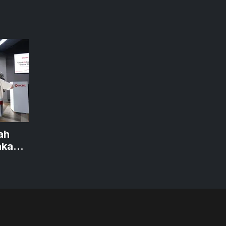
ah
akan