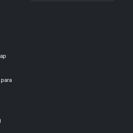
tap
 para
g