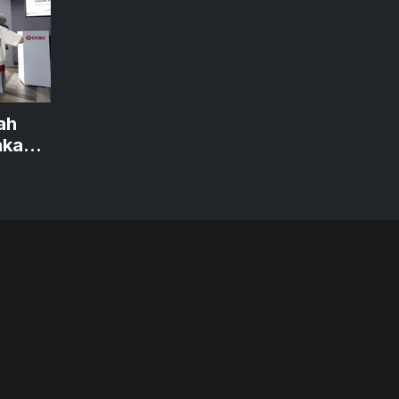
ah
akan