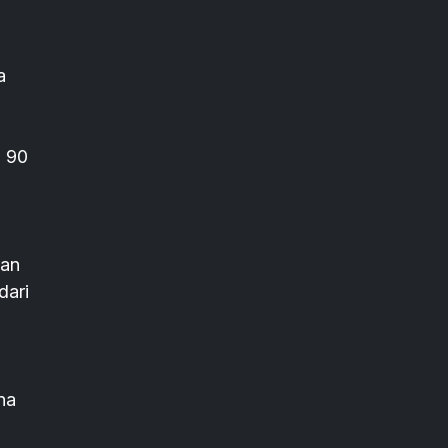
a
i 90
tan
dari
na