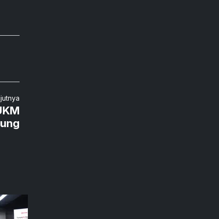
njutnya
 UKM
ung