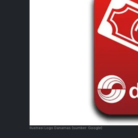
Ilustrasi Logo Danamas
(sumber: Google)