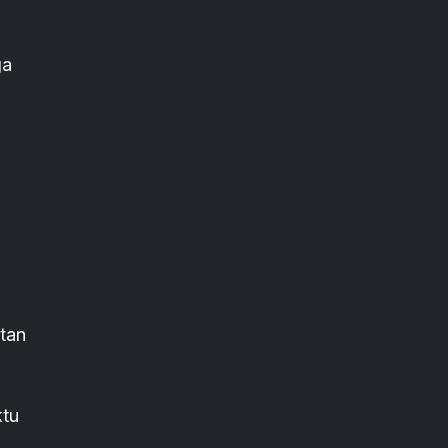
ga
tan
ktu