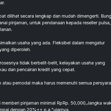
ar.
apat dilihat secara lengkap dan mudah dimengerti. Bun
nai pinjaman, untuk pendanaan kepada reseller pulsa,
lanan.
malkan usaha yang ada. Fleksibel dalam mengatur
ang diperoleh.
sesnya tidak berbelit-belit, kelayakan usaha yang
kau dan pencairan kredit yang cepat.
jam atau pemodal maka harus memenuhi semua persyara
ai memberi pinjaman minimal RpRp. 50,000,Jangka wa
 sampai dengan 20%++ p.a,"ujarnya.