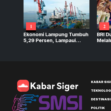
1
2
Ekonomi Lampung Tumbuh
BRI D
5,29 Persen, Lampaui
Melal
Sumatera dan Sejajar
Perku
Nasional
KABAR SIG
TEKNOLOGI
DESTINASI
POLITIK