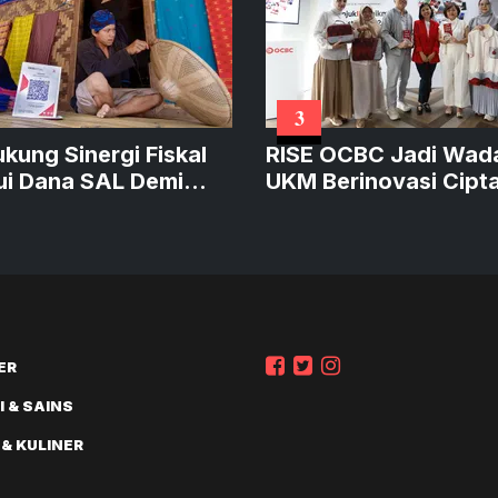
3
ukung Sinergi Fiskal
RISE OCBC Jadi Wad
ui Dana SAL Demi
UKM Berinovasi Cipt
at Kredit Produktif
Produk Sustainable
Bernilai
ER
 & SAINS
 & KULINER