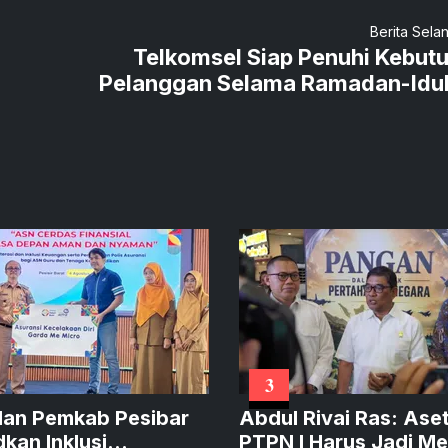
Berita Sela
Telkomsel Siap Penuhi Kebut
Pelanggan Selama Ramadan-Idulf
3
an Pemkab Pesibar
Abdul Rivai Ras: Ase
kan Inklusi
PTPN I Harus Jadi Me