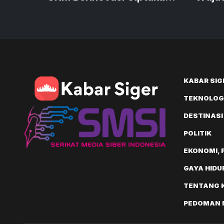
Produk Sustainable
Keua
Bernilai
KABAR SIG
TEKNOLOGI
DESTINASI
POLITIK
EKONOMI, 
GAYA HIDU
TENTANG 
PEDOMAN M