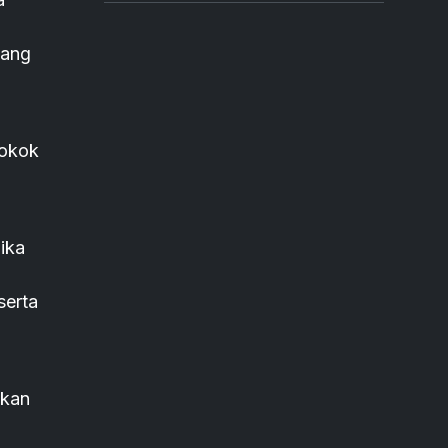
yang
pokok
ika
serta
gkan