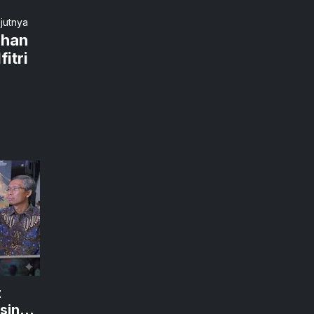
njutnya
uhan
itri
t
sin