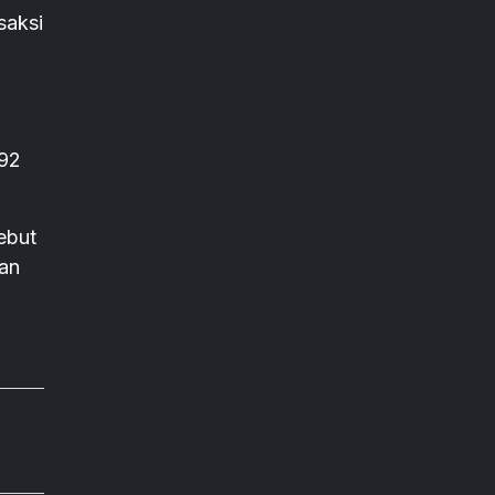
saksi
392
ebut
kan