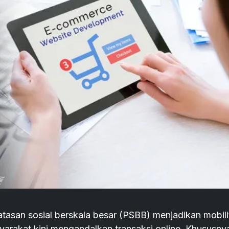
asan sosial berskala besar (PSBB) menjadikan mobili
yarakat kini mengandalkan transaksi online. Khususny