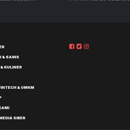
ngan
Pertumbuhan
ER
 & SAINS
 & KULINER
FINTECH & UMKM
P
KAMI
EDIA SIBER