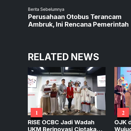
Berita Sebelumnya
Perusahaan Otobus Terancam
Ambruk, Ini Rencana Pemerintah
RELATED NEWS
1
2
RISE OCBC Jadi Wadah
OJK d
UKM Berinovasi Ciptakan
Wujud