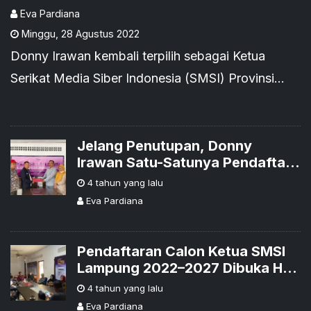
Eva Pardiana
Minggu
,
28 Agustus 2022
Donny Irawan kembali terpilih sebagai Ketua
Serikat Media Siber Indonesia (SMSI) Provinsi
Lampung Periode 2022–2027 dalam Musyawarah
Provinsi (Musprov) SMSI Lampung di Bandar
Lampung, Sabtu 27 Agustus 2022.
Jelang Penutupan, Donny
Irawan Satu-Satunya Pendaftar
Bakal Calon Ketua SMSI
4 tahun yang lalu
Lampung
Eva Pardiana
Pendaftaran Calon Ketua SMSI
Lampung 2022–2027 Dibuka Hari
Ini, Ini Syaratnya
4 tahun yang lalu
Eva Pardiana