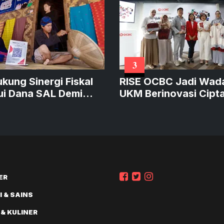
3
ukung Sinergi Fiskal
RISE OCBC Jadi Wad
ui Dana SAL Demi
UKM Berinovasi Cipt
at Kredit Produktif
Produk Sustainable
Bernilai
ER
 & SAINS
 & KULINER