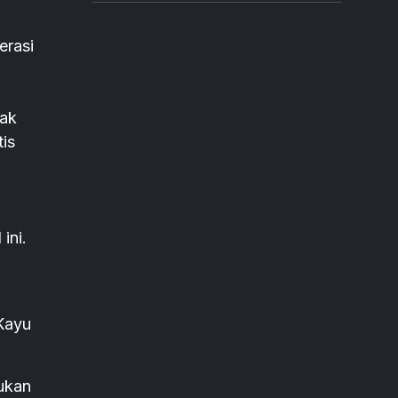
erasi
rak
is
ini.
Kayu
kukan