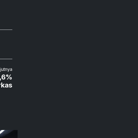
njutnya
0,6%
rkas