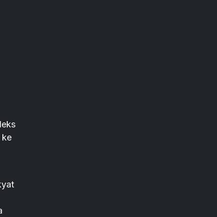
deks
 ke
kyat
a