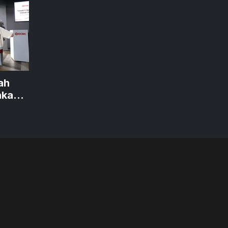
ah
akan