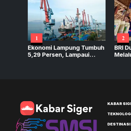
1
2
Ekonomi Lampung Tumbuh
BRI D
5,29 Persen, Lampaui
Melal
Sumatera dan Sejajar
Perku
Nasional
KABAR SIG
TEKNOLOGI
DESTINASI