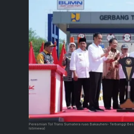
Peresmian Tol Trans Sumatera ruas Bakauheni- Terbanggi Be
Istimewa)