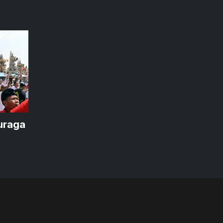
uraga
uris