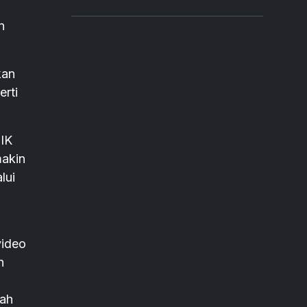
l
n
kan
rti
IK
makin
lui
video
n
ah