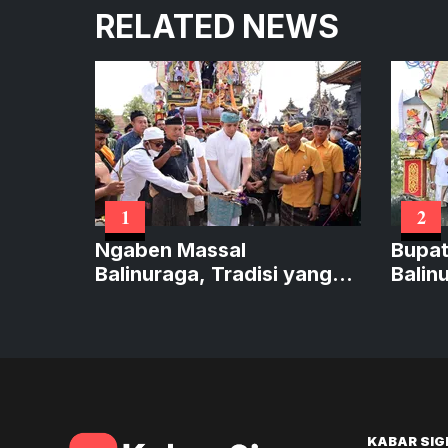
RELATED NEWS
1
2
Ngaben Massal
Bupat
Balinuraga, Tradisi yang
Balin
Menghidupkan Desa
Wisat
KABAR SIG