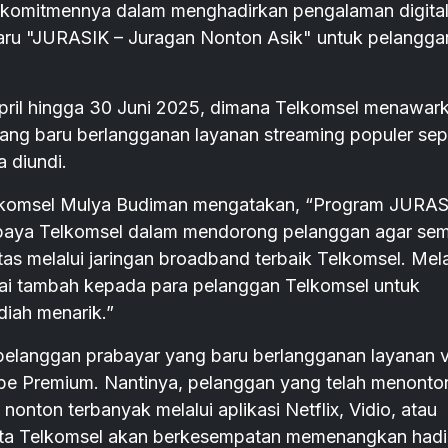
komitmennya dalam menghadirkan pengalaman digita
aru "JURASIK – Juragan Nonton Asik" untuk pelangga
April hingga 30 Juni 2025, dimana Telkomsel menawar
ang baru berlangganan layanan streaming populer sepe
 diundi.
lkomsel Mulya Budiman mengatakan, “Program JURAS
 upaya Telkomsel dalam mendorong pelanggan agar se
tas melalui jaringan broadband terbaik Telkomsel. Mela
ilai tambah kepada para pelanggan Telkomsel untuk
iah menarik.”
 pelanggan prabayar yang baru berlangganan layanan 
tube Premium. Nantinya, pelanggan yang telah menonto
nton terbanyak melalui aplikasi Netflix, Vidio, atau
ta Telkomsel akan berkesempatan memenangkan hadi