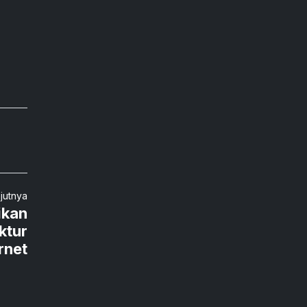
njutnya
ikan
ktur
rnet