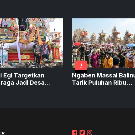
3
i Egi Targetkan
Ngaben Massal Balin
uraga Jadi Desa
Tarik Puluhan Ribu
a Budaya pada 2027
Pengunjung hingga T
Italia
ER