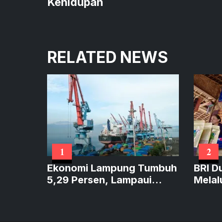
Kehidupan
RELATED NEWS
1
2
Ekonomi Lampung Tumbuh
BRI D
5,29 Persen, Lampaui
Melal
Sumatera dan Sejajar
Perku
Nasional