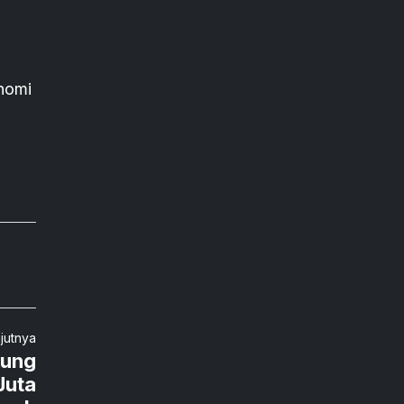
nomi
njutnya
kung
Juta