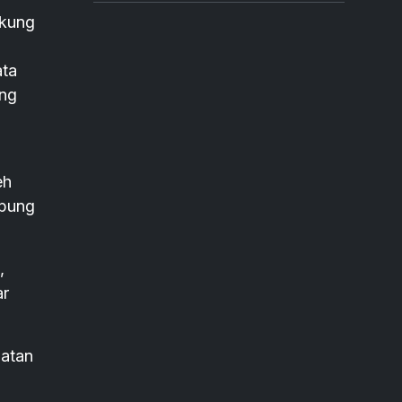
kung
ata
ang
eh
mpung
,
ar
latan