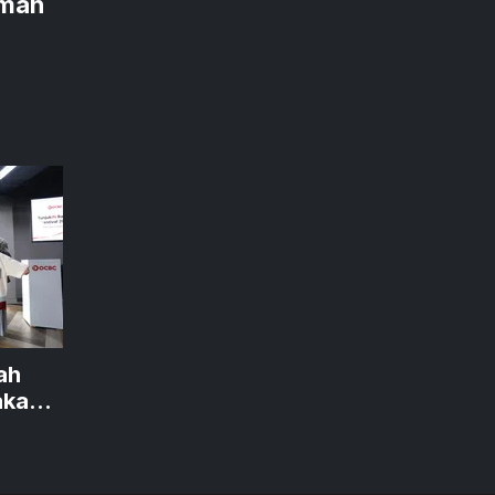
mah
ah
akan