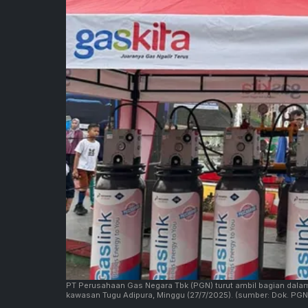
PT Perusahaan Gas Negara Tbk (PGN) turut ambil bagian dal
kawasan Tugu Adipura, Minggu (27/7/2025).
(sumber: Dok. PG