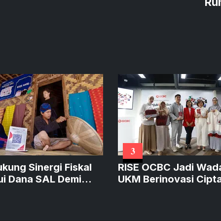
Ru
3
ukung Sinergi Fiskal
RISE OCBC Jadi Wad
ui Dana SAL Demi
UKM Berinovasi Cipt
at Kredit Produktif
Produk Sustainable
Bernilai