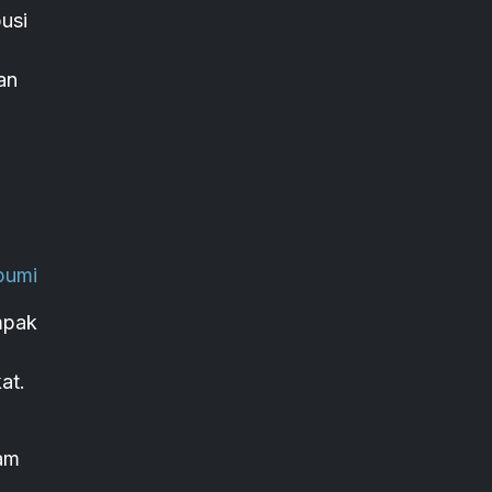
usi
an
bumi
mpak
at.
am