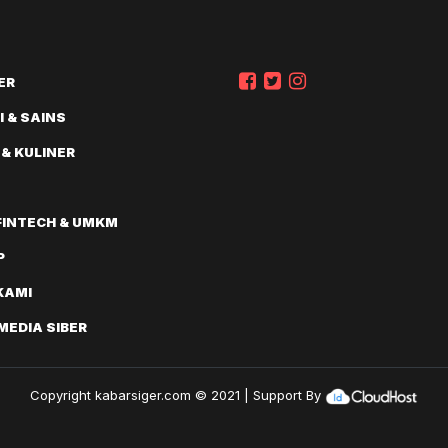
ER
 & SAINS
 & KULINER
FINTECH & UMKM
P
KAMI
EDIA SIBER
Copyright
kabarsiger.com
© 2021 | Support By