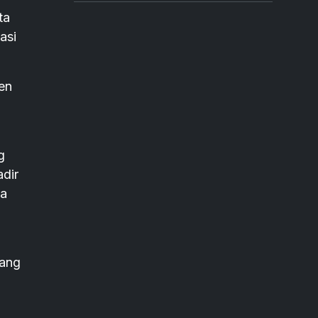
ta
asi
en
g
dir
ta
yang