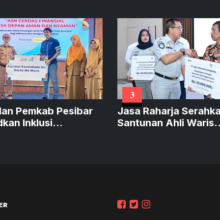
3
an Pemkab Pesibar
Jasa Raharja Serahk
kan Inklusi
Santunan Ahli Waris
ngan
Korban Kebakaran K
Mutiara Sentosa II
ER