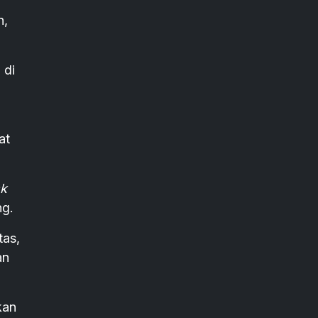
n,
 di
at
sk
ng.
tas,
an
kan