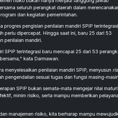
emen risiko bukan hanya menjadi tanggung jawab
bersama seluruh perangkat daerah dalam merencanaka
rogram dan kegiatan pemerintahan.
gres pengisian penilaian mandiri SPIP terintegrasi
perlu dipercepat. Hingga saat ini, baru 25 dari 53
 penilaian mandiri.
iri SPIP terintegrasi baru mencapai 25 dari 53 perangk
an bersama," kata Darmawan.
ra menyelesaikan penilaian mandiri SPIP, menyusun
ri
ah pengendalian sesuai tugas dan fungsi masing-masi
apan SPIP bukan semata-mata mengejar nilai maturi
fektif, minim risiko, serta mampu memberikan pelayan
 dan manajemen risiko, kita berharap mampu mewujud