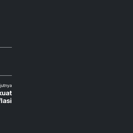
njutnya
kuat
lasi