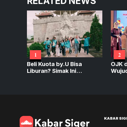
RELATED NEWS
1
2
Beli Kuota by.U Bisa
OJK d
Liburan? Simak Ini
Wujud
Caranya!
Keua
KABAR SIG