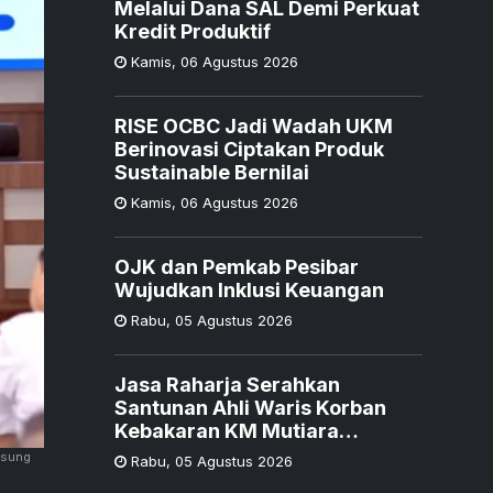
Melalui Dana SAL Demi Perkuat
Kredit Produktif
Kamis
,
06 Agustus 2026
RISE OCBC Jadi Wadah UKM
Berinovasi Ciptakan Produk
Sustainable Bernilai
Kamis
,
06 Agustus 2026
OJK dan Pemkab Pesibar
Wujudkan Inklusi Keuangan
Rabu
,
05 Agustus 2026
Jasa Raharja Serahkan
Santunan Ahli Waris Korban
Kebakaran KM Mutiara
Sentosa II
gsung
Rabu
,
05 Agustus 2026