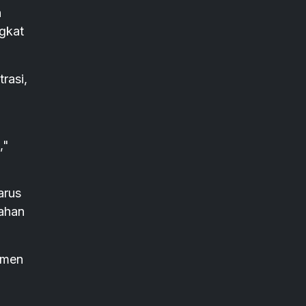
n
ngkat
rasi,
,"
arus
tahan
umen