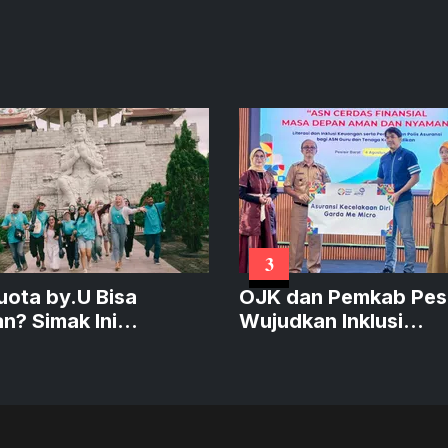
3
Kuota by.U Bisa
OJK dan Pemkab Pes
an? Simak Ini
Wujudkan Inklusi
ya!
Keuangan