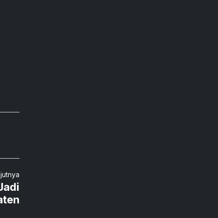
njutnya
Jadi
aten