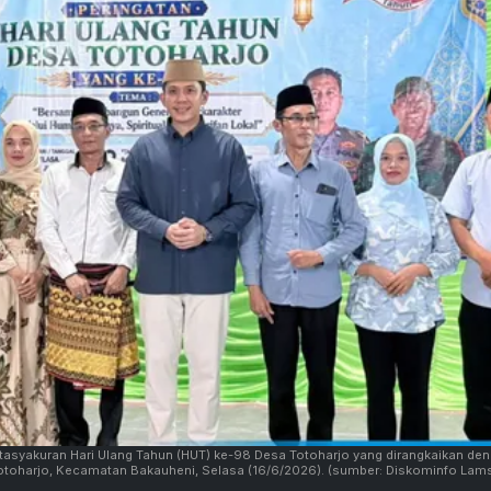
tasyakuran Hari Ulang Tahun (HUT) ke-98 Desa Totoharjo yang dirangkaikan de
Totoharjo, Kecamatan Bakauheni, Selasa (16/6/2026).
(sumber: Diskominfo Lams