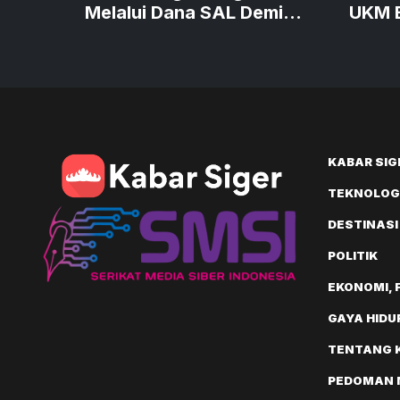
Melalui Dana SAL Demi
UKM B
Perkuat Kredit Produktif
Produ
Bernil
KABAR SIG
TEKNOLOGI
DESTINASI
POLITIK
EKONOMI, 
GAYA HIDU
TENTANG 
PEDOMAN M