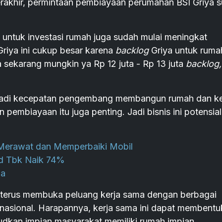
rakhir, permintaan pembiayaan perumahan BSI Griya 
i untuk investasi rumah juga sudah mulai meningkat
Griya ini cukup besar karena
backlog
Griya untuk ruma
a sekarang mungkin ya Rp 12 juta - Rp 13 juta
backlog,
, jadi kecepatan pengembang membangun rumah dan ke
mbiayaan itu juga penting. Jadi bisnis ini potensial
Merawat dan Memperbaiki Mobil
d Tbk Naik 74%
ia
ga terus membuka peluang kerja sama dengan berbagai
nasional. Harapannya, kerja sama ini dapat membentu
udkan impian masyarakat memiliki rumah impian.