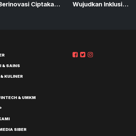
erinovasi Ciptakan
Wujudkan Inklusi
k Sustainable
Keuangan
ai
ER
 & SAINS
 & KULINER
FINTECH & UMKM
P
KAMI
EDIA SIBER