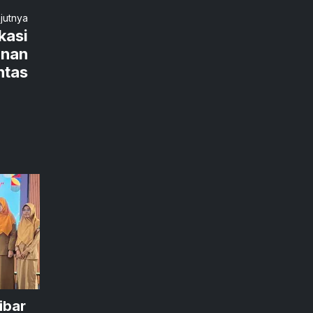
njutnya
kasi
anan
ntas
ibar