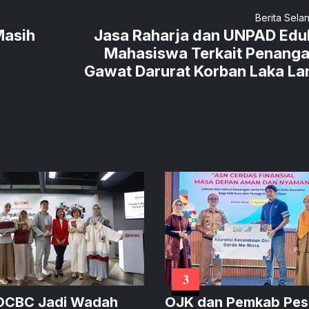
Berita Sela
Masih
Jasa Raharja dan UNPAD Edu
Mahasiswa Terkait Penang
Gawat Darurat Korban Laka La
3
OCBC Jadi Wadah
OJK dan Pemkab Pes