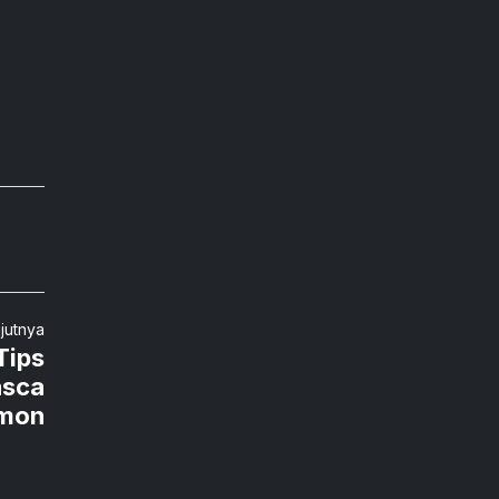
njutnya
Tips
asca
amon