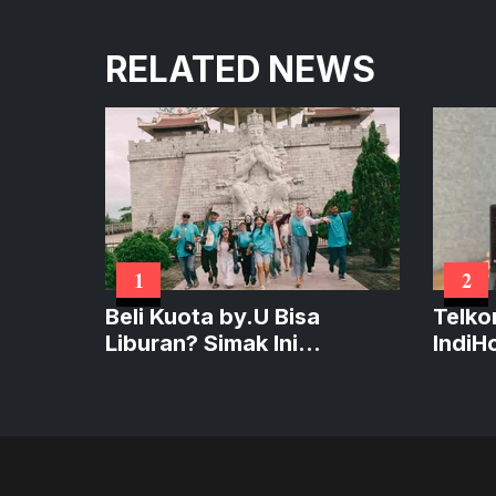
RELATED NEWS
1
2
Beli Kuota by.U Bisa
Telko
Liburan? Simak Ini
IndiH
Caranya!
Rp300