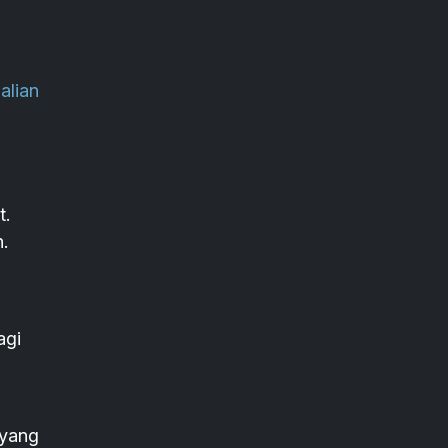
alian
t.
n.
agi
 yang