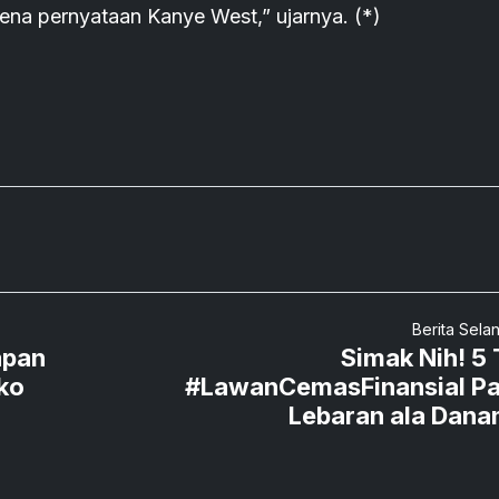
na pernyataan Kanye West,” ujarnya. (*)
Berita Sela
apan
Simak Nih! 5 
ko
#LawanCemasFinansial P
Lebaran ala Dan