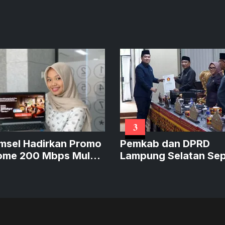
3
msel Hadirkan Promo
Pemkab dan DPRD
ome 200 Mbps Mulai
Lampung Selatan Sep
 Ribu
KUA-PPAS APBD 202