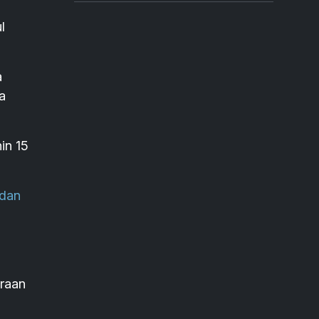
l
a
a
in 15
 dan
traan