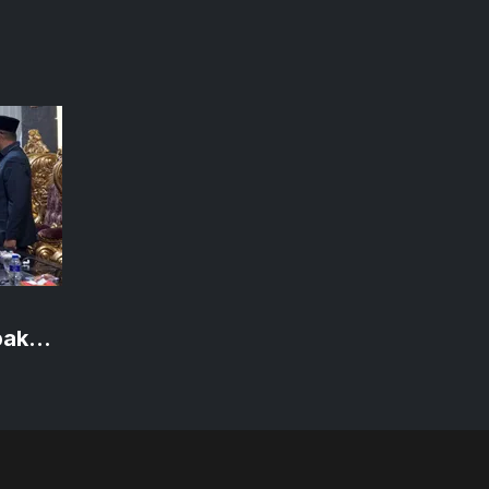
akati
7