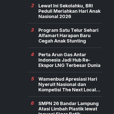
2
Lewat Ini Sekolahku, BRI
Peduli Meriahkan Hari Anak
Nasional 2026
3
Program Satu Telur Sehari
Alfamart Harapan Baru
Cegah Anak Stunting
4
Perta Arun Gas Antar
Indonesia Jadi Hub Re-
Ekspor LNG Terbesar Dunia
5
Wamenbud Apresiasi Hari
Nyeruit Nasional dan
Kompetisi The Next Local
Hero
6
SMPN 26 Bandar Lampung
Atasi Limbah Plastik lewat