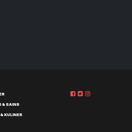
ER
 & SAINS
 & KULINER