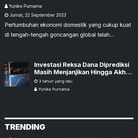
Langsung
Yunike Purnama
Jumat
,
22 September 2023
Pertumbuhan ekonomi domestik yang cukup kuat
di tengah-tengah goncangan global telah
membuat mata investor tertuju kepada Indonesia.
Investasi Reksa Dana Diprediksi
Masih Menjanjikan Hingga Akhir
2023
3 tahun yang lalu
Yunike Purnama
TRENDING