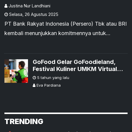
Cashback
Justina Nur Landhiani
Selasa
,
26 Agustus 2025
PT Bank Rakyat Indonesia (Persero) Tbk atau BRI
kembali menunjukkan komitmennya untuk
memperkuat penetrasi layanan digital pada
ekosistem lifestyle melalui partisipasinya dalam
festival kuliner terbesar di Jakarta, Kampoeng
GoFood Gelar GoFoodieland,
Festival Kuliner UMKM Virtual
Tempo Doeloe 2025.
dengan 30.000 Mitra
5 tahun yang lalu
Eva Pardiana
TRENDING