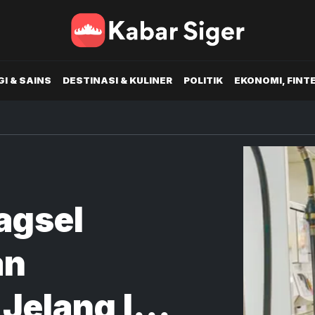
I & SAINS
DESTINASI & KULINER
POLITIK
EKONOMI, FINT
agsel
an
 Jelang Idul