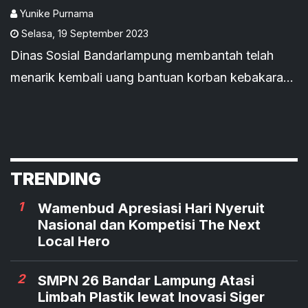
Bantuan Uang Korban
Yunike Purnama
Selasa
,
19 September 2023
Kebakaran
Dinas Sosial Bandarlampung membantah telah
menarik kembali uang bantuan korban kebakaran
di kecamatan Tanjung Karang Pusat.
TRENDING
1
Wamenbud Apresiasi Hari Nyeruit
Nasional dan Kompetisi The Next
Local Hero
2
SMPN 26 Bandar Lampung Atasi
Limbah Plastik lewat Inovasi Siger