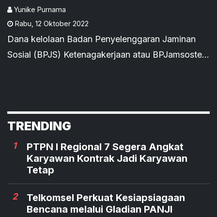
Yunike Purnama
Rabu
,
12 Oktober 2022
Dana kelolaan Badan Penyelenggaran Jaminan
Sosial (BPJS) Ketenagakerjaan atau BPJamsostek
terus meningkat. Tercatat dana kelolaan saat ini
mencapai Rp607 triliun.
TRENDING
1
PTPN I Regional 7 Segera Angkat
Karyawan Kontrak Jadi Karyawan
Tetap
2
Telkomsel Perkuat Kesiapsiagaan
Bencana melalui Gladian PANJI