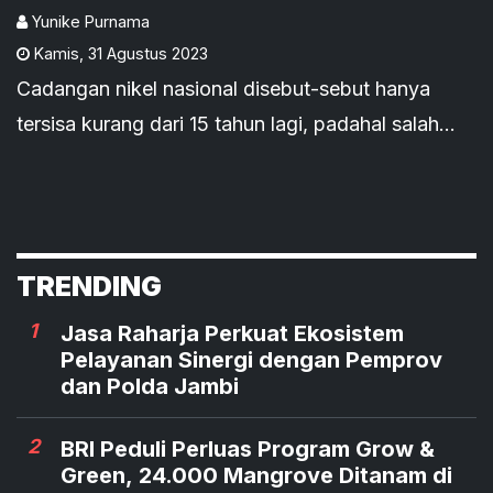
Yunike Purnama
Kamis
,
31 Agustus 2023
Cadangan nikel nasional disebut-sebut hanya
tersisa kurang dari 15 tahun lagi, padahal salah
satu logam ini tengah didorong sebagai bahan
baku baterai listrik. Namun Nickel Industries
menampik hal tersebut.
TRENDING
1
Jasa Raharja Perkuat Ekosistem
Pelayanan Sinergi dengan Pemprov
dan Polda Jambi
2
BRI Peduli Perluas Program Grow &
Green, 24.000 Mangrove Ditanam di