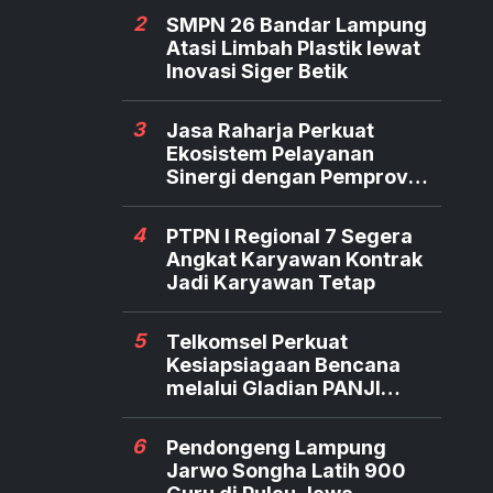
2
SMPN 26 Bandar Lampung
Atasi Limbah Plastik lewat
Inovasi Siger Betik
3
Jasa Raharja Perkuat
Ekosistem Pelayanan
Sinergi dengan Pemprov
dan Polda Jambi
4
PTPN I Regional 7 Segera
Angkat Karyawan Kontrak
Jadi Karyawan Tetap
5
Telkomsel Perkuat
Kesiapsiagaan Bencana
melalui Gladian PANJI
Relawan TERRA
6
Pendongeng Lampung
Jarwo Songha Latih 900