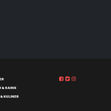
ER
 & SAINS
 & KULINER