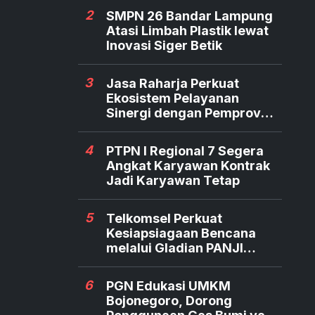
2
SMPN 26 Bandar Lampung
Atasi Limbah Plastik lewat
Inovasi Siger Betik
3
Jasa Raharja Perkuat
Ekosistem Pelayanan
Sinergi dengan Pemprov
dan Polda Jambi
4
PTPN I Regional 7 Segera
Angkat Karyawan Kontrak
Jadi Karyawan Tetap
5
Telkomsel Perkuat
Kesiapsiagaan Bencana
melalui Gladian PANJI
Relawan TERRA
6
PGN Edukasi UMKM
Bojonegoro, Dorong