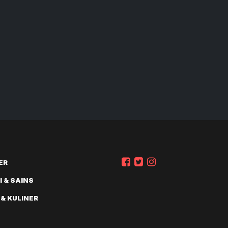
ER
 & SAINS
 & KULINER