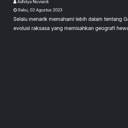
Adhitya Noviardi
Rabu
,
02 Agustus 2023
Selalu menarik memahami lebih dalam tentang Ga
evolusi raksasa yang memisahkan geografi hewan
siapakah sosok di balik temuan Garis Wallace te