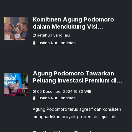
Komitmen Agung Podomoro
dalam Mendukung Visi
Pemerintah di Bidang Perumahan
setahun yang lalu
Justina Nur Landhiani
Agung Podomoro Tawarkan
Peluang Investasi Premium di
Banjarmasin Lewat Discover the
05 Desember 2024 19:33
WIB
Future: Agung Podomoro’s
Justina Nur Landhiani
Signature Properties
Agung Podomoro terus agresif dan konsisten
menghadirkan proyek properti di sejumlah
wilayah di Indonesia. Hal ini dibuktikan melalui
pameran dan talkshow bertajuk Discover The