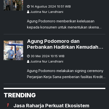
Konsumen Raih Hunian Idaman
14 Agustus 2024 10:51
WIB
Justina Nur Landhiani
Agung Podomoro memberikan keleluasan
kepada konsumen untuk menentukan skema
pembayaran rumah idamannya dalam Pameran
Investasi Properti yang digelar mulai 13-25
Agung Podomoro dan
Agustus 2024 di Senayan City Mall, Jakarta.
Perbankan Hadirkan Kemudahan
Bagi Pembeli Properti
30 Mei 2024 10:15
WIB
Justina Nur Landhiani
Agung Podomoro melakukan signing ceremony
Perjanjian Kerja Sama pemberian fasilitas Kredit
Pemilikan Rumah/Apartemen (KPR/KPA) dengan
bank Badan Usaha Milik Negara (BUMN), PT
TRENDING
Bank Rakyat Indonesia (Persero) Tbk. (BRI) dan
PT Bank Tabungan Negara (Persero) Tbk.
1
Jasa Raharja Perkuat Ekosistem
(BTN).