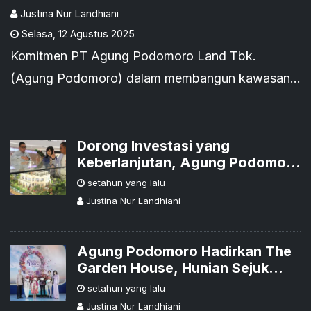
Justina Nur Landhiani
Selasa
,
12 Agustus 2025
Komitmen PT Agung Podomoro Land Tbk.
(Agung Podomoro) dalam membangun kawasan
yang mendorong kemajuan kota, kembali
diwujudkan melalui kolaborasi strategis dengan
BINUS University.
Dorong Investasi yang
Keberlanjutan, Agung Podomoro
Hadirkan Pilihan Hunian Ramah
setahun yang lalu
Lingkungan
Justina Nur Landhiani
Agung Podomoro Hadirkan The
Garden House, Hunian Sejuk
dengan Sentuhan Inovasi
setahun yang lalu
Berkelanjutan
Justina Nur Landhiani