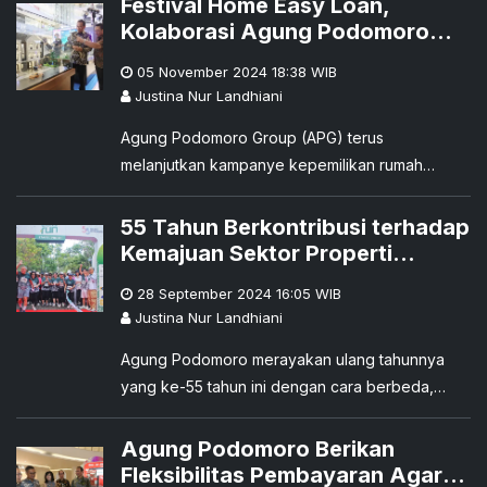
Festival Home Easy Loan,
Future: Agung Podomoro’s Signature Properties
Kolaborasi Agung Podomoro
di Banjarmasin, Kalimantan Selatan
dan Perbankan untuk Akses
05 November 2024 18:38
WIB
Rumah Lebih Terjangkau
Justina Nur Landhiani
Agung Podomoro Group (APG) terus
melanjutkan kampanye kepemilikan rumah
secara mudah melalui festival properti yang
akan berlangsung pada 5-17 November 2024 di
55 Tahun Berkontribusi terhadap
Laguna Atrium GF, Central Park Mall, Jakarta.
Kemajuan Sektor Properti
Nasional, Agung Podomoro
28 September 2024 16:05
WIB
Gelar ExelleRun di Vimala Hills
Justina Nur Landhiani
Agung Podomoro merayakan ulang tahunnya
yang ke-55 tahun ini dengan cara berbeda,
yaitu mengadakan kegiatan lari santai bersama
karyawan sejauh 5,5 km di kawasan Vimala Hills,
Agung Podomoro Berikan
Ciawi, Bogor.
Fleksibilitas Pembayaran Agar