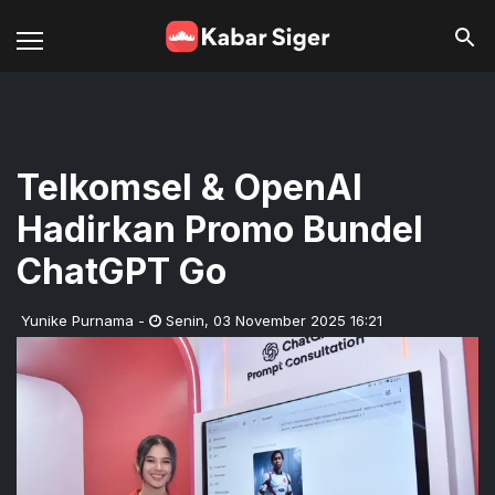
Telkomsel & OpenAI
Hadirkan Promo Bundel
ChatGPT Go
Yunike Purnama
-
Senin
,
03 November 2025 16:21