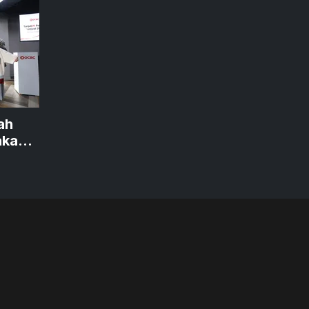
ah
akan