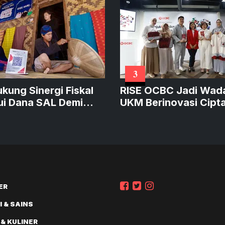
3
ukung Sinergi Fiskal
RISE OCBC Jadi Wad
ui Dana SAL Demi
UKM Berinovasi Cipt
at Kredit Produktif
Produk Sustainable
Bernilai
ER
 & SAINS
 & KULINER