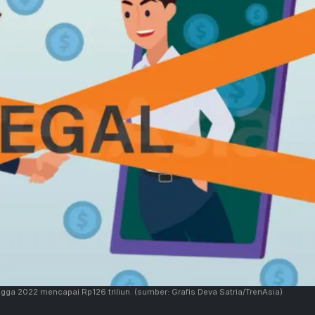
ingga 2022 mencapai Rp126 triliun.
(sumber: Grafis Deva Satria/TrenAsia)