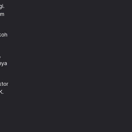
i.
am
koh
,
nya
tor
K.