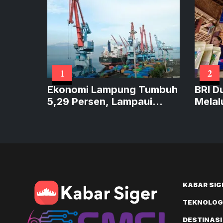
1
2
Ekonomi Lampung Tumbuh
BRI D
5,29 Persen, Lampaui
Melal
Sumatera dan Sejajar
Perku
Nasional
KABAR SIG
TEKNOLOGI
DESTINASI