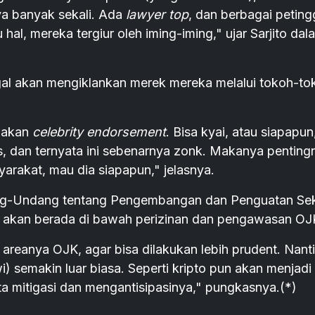
ya banyak sekali. Ada
lawyer top
, dan berbagai petingg
hal, mereka tergiur oleh iming-iming," ujar Sarjito dal
ilegal akan mengiklankan merek mereka melalui tokoh-to
unakan
celebrity endorsement
. Bisa kyai, atau siapapun
ses, dan ternyata ini sebenarnya zonk. Makanya penting
yarakat, mau dia siapapun," jelasnya.
ng-Undang tentang Pengembangan dan Penguatan Sek
 akan berada di bawah perizinan dan pengawasan OJ
 areanya OJK, agar bisa dilakukan lebih prudent. Nanti
i) semakin luar biasa. Seperti kripto pun akan menjadi
ta mitigasi dan mengantisipasinya," pungkasnya.(*)