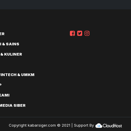
ER
 & SAINS
 & KULINER
FINTECH & UMKM
P
KAMI
EDIA SIBER
Copyright
kabarsiger.com
© 2021 | Support By