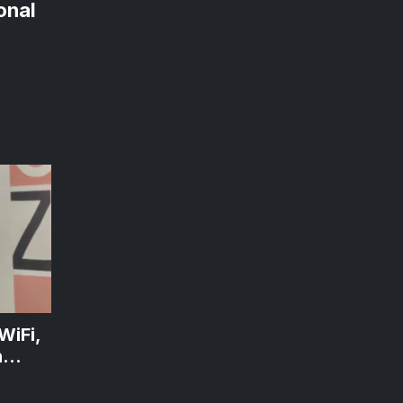
onal
WiFi,
h
ebih