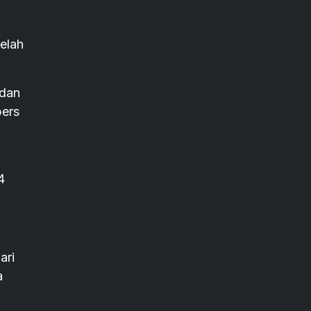
elah
 dan
pers
4
ari
a