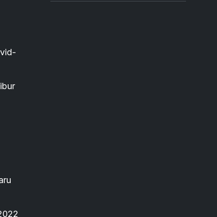
vid-
ibur
aru
 2022