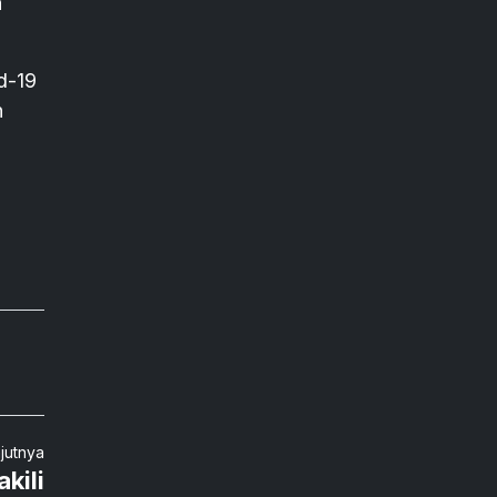
h
d-19
n
njutnya
kili