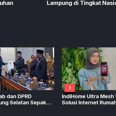
buhan
Lampung di Tingkat Nasi
3
ab dan DPRD
IndiHome Ultra Mesh 
ng Selatan Sepakati
Solusi Internet Ruma
PPAS APBD 2027
dengan Jangkauan L
Luas