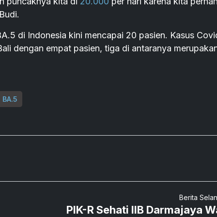
in puncaknya kita di
20.000
per hari karena kita perna
 Budi.
.5 di Indonesia kini mencapai 20 pasien. Kasus Covi
Bali dengan empat pasien, tiga di antaranya merupaka
 BA.5
Berita Sela
PIK-R Sehati IIB Darmajaya Wa