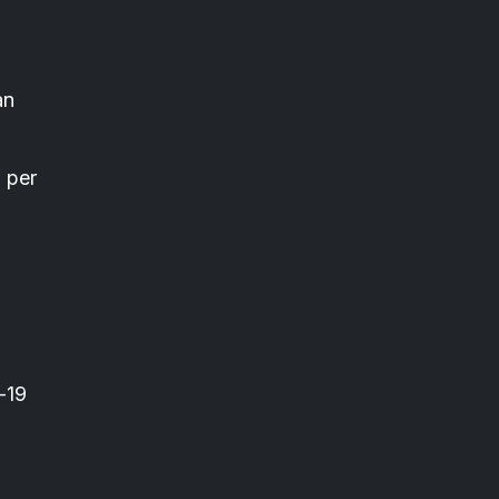
an
 per
-19