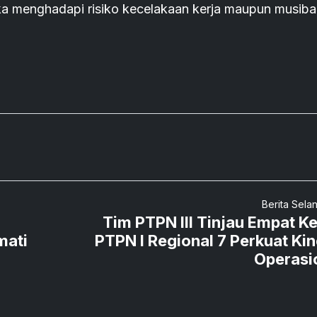
tika menghadapi risiko kecelakaan kerja maupun musib
Berita Sela
Tim PTPN III Tinjau Empat K
mati
PTPN I Regional 7 Perkuat Kin
Operasi