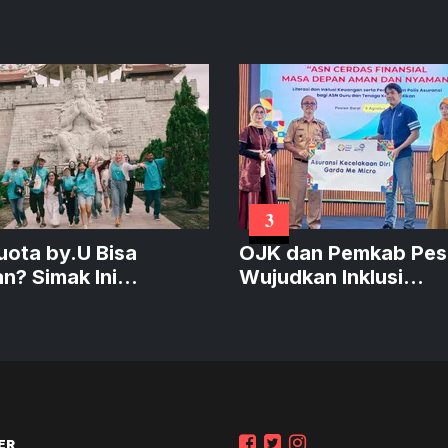
3
Kuota by.U Bisa
OJK dan Pemkab Pes
an? Simak Ini
Wujudkan Inklusi
ya!
Keuangan
ER