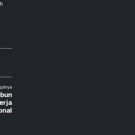
ah
njutnya
ebun
erja
onal