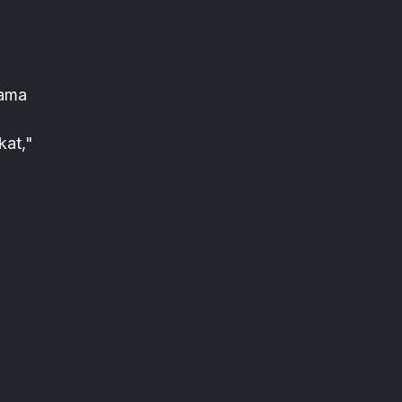
sama
kat,"