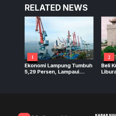
RELATED NEWS
1
2
Ekonomi Lampung Tumbuh
Beli 
5,29 Persen, Lampaui
Libur
Sumatera dan Sejajar
Caran
Nasional
KABAR SIG