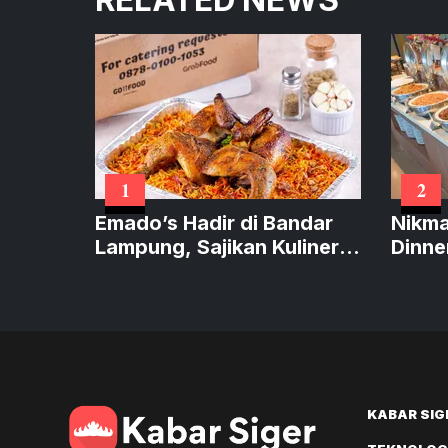
1
2
Emado’s Hadir di Bandar
Nikma
Lampung, Sajikan Kuliner
Dinne
Autentik Timur Tengah
Kulin
Peka
KABAR SIG