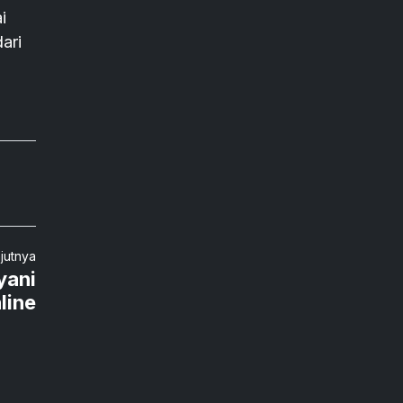
i
ari
njutnya
yani
line