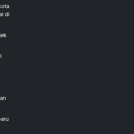
kota
i di
jek
i
ran
baru