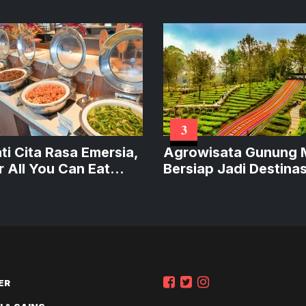
3
ti Cita Rasa Emersia,
Agrowisata Gunung 
r All You Can Eat
Bersiap Jadi Destinas
er Nusantara di Akhir
Berkelas Dunia
n
ER