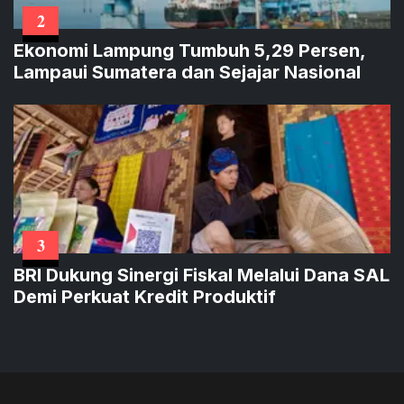
2
Ekonomi Lampung Tumbuh 5,29 Persen,
Lampaui Sumatera dan Sejajar Nasional
3
BRI Dukung Sinergi Fiskal Melalui Dana SAL
Demi Perkuat Kredit Produktif