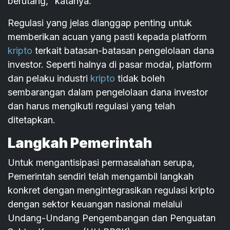
berutang," katanya.
Regulasi yang jelas dianggap penting untuk
memberikan acuan yang pasti kepada platform
kripto
terkait batasan-batasan pengelolaan dana
investor. Seperti halnya di pasar modal, platform
dan pelaku industri
kripto
tidak boleh
sembarangan dalam pengelolaan dana investor
dan harus mengikuti regulasi yang telah
ditetapkan.
Langkah Pemerintah
Untuk mengantisipasi permasalahan serupa,
Pemerintah sendiri telah mengambil langkah
konkret dengan mengintegrasikan regulasi kripto
dengan sektor keuangan nasional melalui
Undang-Undang Pengembangan dan Penguatan