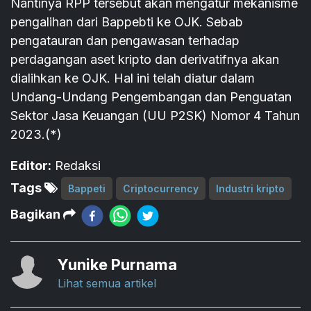
Nantinya RPP tersebut akan mengatur mekanisme
pengalihan dari Bappebti ke OJK. Sebab
pengatauran dan pengawasan terhadap
perdagangan aset kripto dan derivatifnya akan
dialihkan ke OJK. Hal ini telah diatur dalam
Undang-Undang Pengembangan dan Penguatan
Sektor Jasa Keuangan (UU P2SK) Nomor 4 Tahun
2023.(*)
Editor:
Redaksi
Tags
Bappeti
Criptocurrency
Industri kripto
Bagikan
Yunike Purnama
Lihat semua artikel