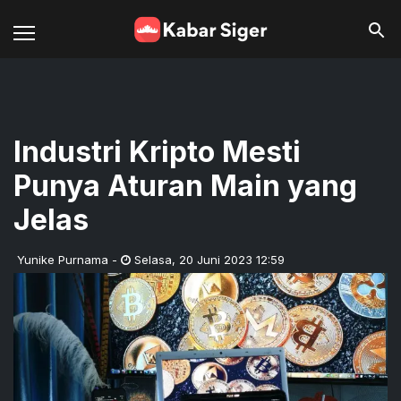
Industri Kripto Mesti
Punya Aturan Main yang
Jelas
Yunike Purnama
-
Selasa
,
20 Juni 2023 12:59