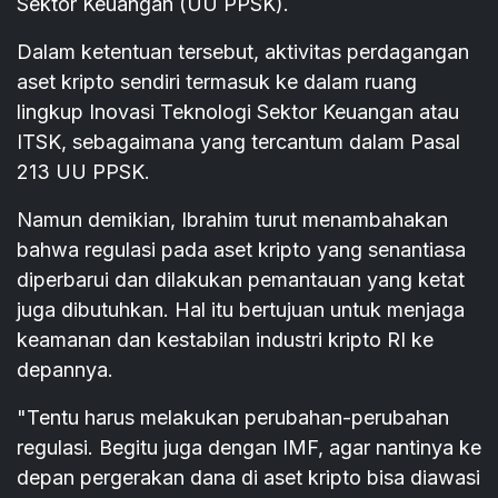
Sektor Keuangan (UU PPSK).
Dalam ketentuan tersebut, aktivitas perdagangan
aset kripto sendiri termasuk ke dalam ruang
lingkup Inovasi Teknologi Sektor Keuangan atau
ITSK, sebagaimana yang tercantum dalam Pasal
213 UU PPSK.
Namun demikian, Ibrahim turut menambahakan
bahwa regulasi pada aset kripto yang senantiasa
diperbarui dan dilakukan pemantauan yang ketat
juga dibutuhkan. Hal itu bertujuan untuk menjaga
keamanan dan kestabilan industri kripto RI ke
depannya.
"Tentu harus melakukan perubahan-perubahan
regulasi. Begitu juga dengan IMF, agar nantinya ke
depan pergerakan dana di aset kripto bisa diawasi