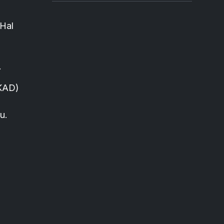
 Hal
.
PKAD)
u.