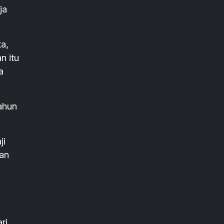
ja
a,
n itu
a
ahun
ji
gan
ri