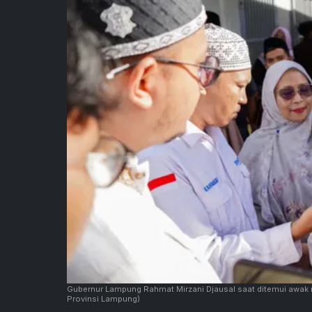
Gubernur Lampung Rahmat Mirzani Djausal saat ditemui awak me
Provinsi Lampung)