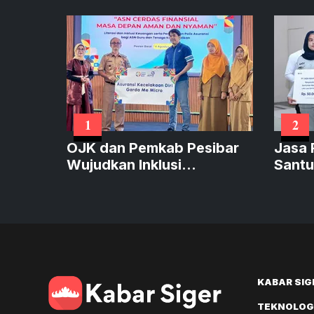
1
2
OJK dan Pemkab Pesibar
Jasa 
Wujudkan Inklusi
Santu
Keuangan
Korb
Mutia
KABAR SIG
TEKNOLOGI