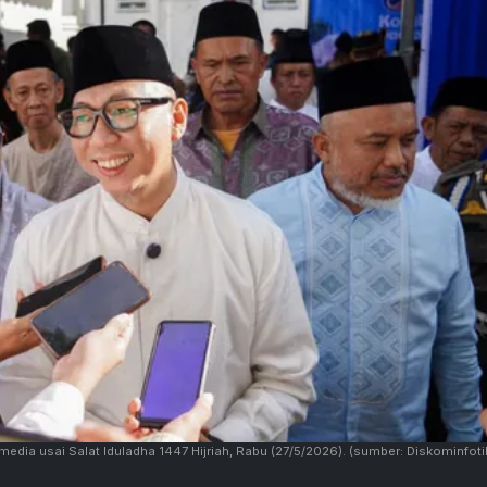
dia usai Salat Iduladha 1447 Hijriah, Rabu (27/5/2026).
(sumber: Diskominfoti