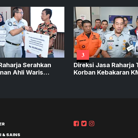
3
Raharja Serahkan
Direksi Jasa Raharja 
nan Ahli Waris
Korban Kebakaran KM
an Kebakaran KM
Mutiara Sentosa II
ra Sentosa II
ER
 & SAINS