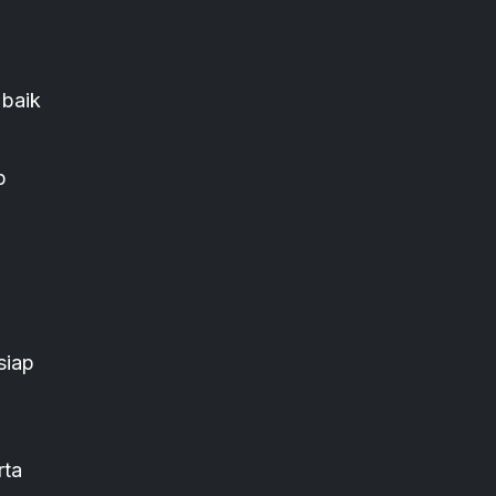
 baik
p
siap
rta