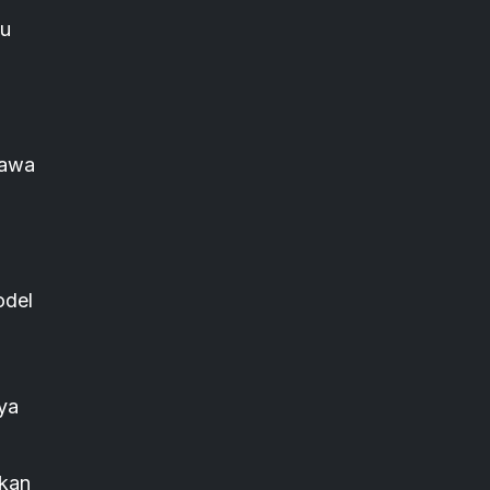
su
bawa
n
odel
ya
ukan