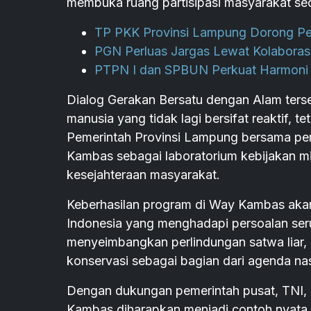
membuka ruang partisipasi masyarakat sec
TP PKK Provinsi Lampung Dorong Pe
PGN Perluas Jargas Lewat Kolaborasi
PTPN I dan SPBUN Perkuat Harmoni
Dialog Gerakan Bersatu dengan Alam ters
manusia yang tidak lagi bersifat reaktif, te
Pemerintah Provinsi Lampung bersama p
Kambas sebagai laboratorium kebijakan mit
kesejahteraan masyarakat.
Keberhasilan program di Way Kambas akan 
Indonesia yang menghadapi persoalan se
menyeimbangkan perlindungan satwa liar,
konservasi sebagai bagian dari agenda n
Dengan dukungan pemerintah pusat, TNI,
Kambas diharapkan menjadi contoh nyata b