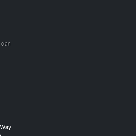
 dan
, Way
n