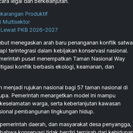
ara legal dan berkelanjutan.
karangan Produktif
 Multisektor
 Lewat PKB 2026–2027
ebut menegaskan arah baru penanganan konflik satwa
tapi terintegrasi dalam kebijakan konservasi nasional.
emerintah pusat menempatkan Taman Nasional Way
igasi konflik berbasis ekologi, keamanan, dan
menjadi rujukan nasional bagi 57 taman nasional di
rupa. Pemerintah menargetkan model ini mampu
 keselamatan warga, serta keberlanjutan kawasan
asional pembangunan lingkungan hidup.
 pemerintah daerah, dan masyarakat desa penyangga
ahwa konservasi tidak berdiri terpisah dari kehidupa