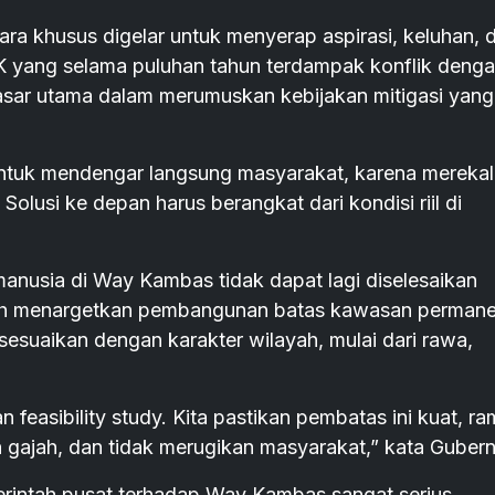
ara khusus digelar untuk menyerap aspirasi, keluhan, 
yang selama puluhan tahun terdampak konflik deng
asar utama dalam merumuskan kebijakan mitigasi yang
 untuk mendengar langsung masyarakat, karena mereka
Solusi ke depan harus berangkat dari kondisi riil di
anusia di Way Kambas tidak dapat lagi diselesaikan
ah menargetkan pembangunan batas kawasan perman
esuaikan dengan karakter wilayah, mulai dari rawa,
 feasibility study. Kita pastikan pembatas ini kuat, r
gajah, dan tidak merugikan masyarakat,” kata Gubern
intah pusat terhadap Way Kambas sangat serius.