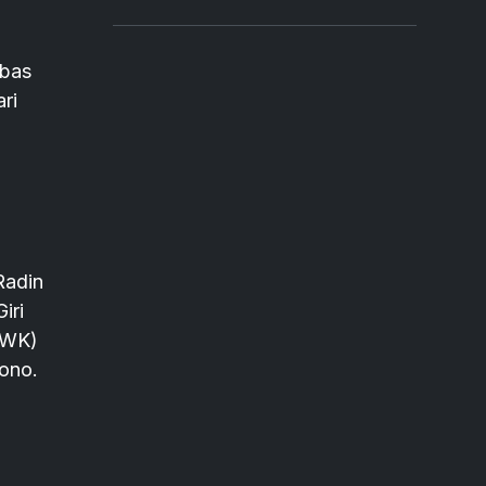
mbas
ri
Radin
iri
NWK)
yono.