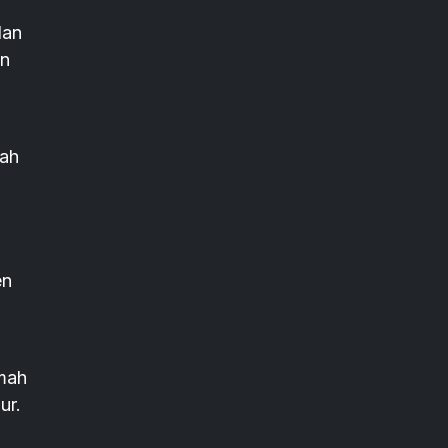
dan
an
lah
en
amah
ur.