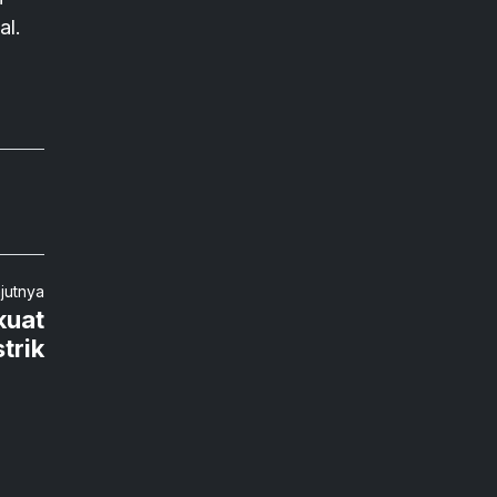
al.
njutnya
kuat
strik