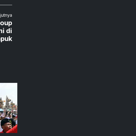
njutnya
roup
i di
apuk