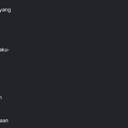
 yang
aku-
n
raan