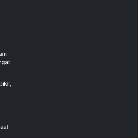
ram
angat
ikir,
aat