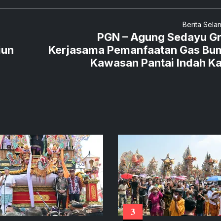
Berita Sela
PGN – Agung Sedayu G
iun
Kerjasama Pemanfaatan Gas Bum
Kawasan Pantai Indah K
3