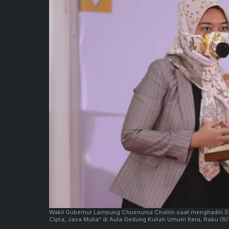
Wakil Gubernur Lampung Chusnunia Chalim saat menghadiri Sid
Cipta, Jasa Mulia" di Aula Gedung Kuliah Umum Itera, Rabu (6/