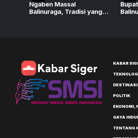
Ngaben Massal
Bupat
Balinuraga, Tradisi yang
Balin
Menghidupkan Desa
Wisat
KABAR SIG
TEKNOLOGI
DESTINASI
POLITIK
EKONOMI, 
GAYA HIDU
TENTANG 