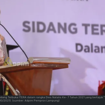
ang Terbuka ITERA dalam rangka Dies Natalis Ke- 7 Tahun 2021 yang bertajuk 
10/2021).
(sumber: Adpim Pemprov Lampung)