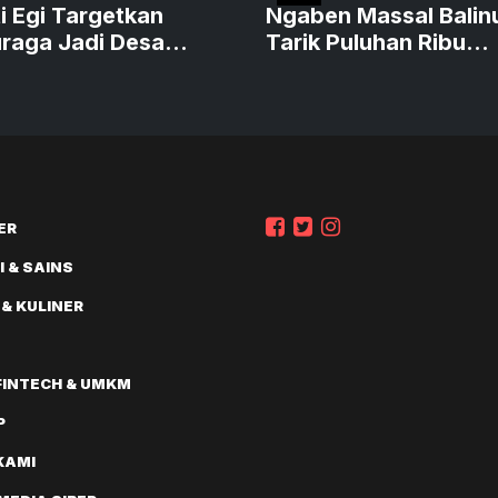
i Egi Targetkan
Ngaben Massal Balin
uraga Jadi Desa
Tarik Puluhan Ribu
a Budaya pada 2027
Pengunjung hingga T
Italia
ER
 & SAINS
 & KULINER
FINTECH & UMKM
P
KAMI