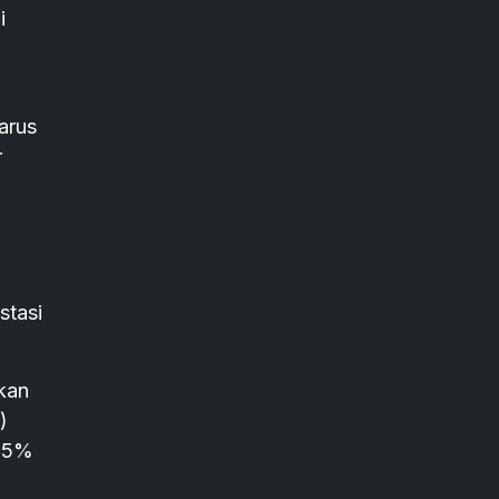
i
arus
r
stasi
kan
)
3,5%