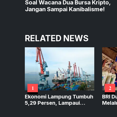
Soal Wacana Dua Bursa Kripto,
Jangan Sampai Kanibalisme!
RELATED NEWS
1
2
Ekonomi Lampung Tumbuh
BRI D
5,29 Persen, Lampaui
Melal
Sumatera dan Sejajar
Perku
Nasional