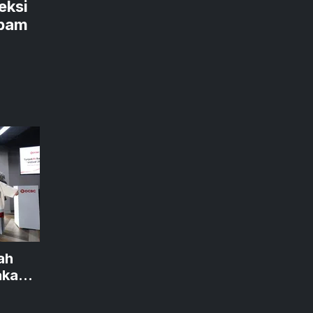
eksi
Spam
ah
akan