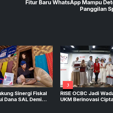
Fitur Baru WhatsApp Mampu Det
Panggilan 
3
ukung Sinergi Fiskal
RISE OCBC Jadi Wad
ui Dana SAL Demi
UKM Berinovasi Cipt
at Kredit Produktif
Produk Sustainable
Bernilai