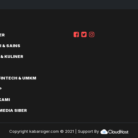
ER
 & SAINS
 & KULINER
FINTECH & UMKM
P
KAMI
EDIA SIBER
Copyright
kabarsiger.com
© 2021 | Support By