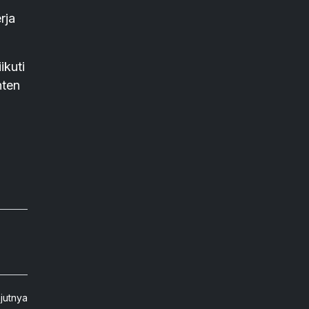
rja
ikuti
nten
njutnya