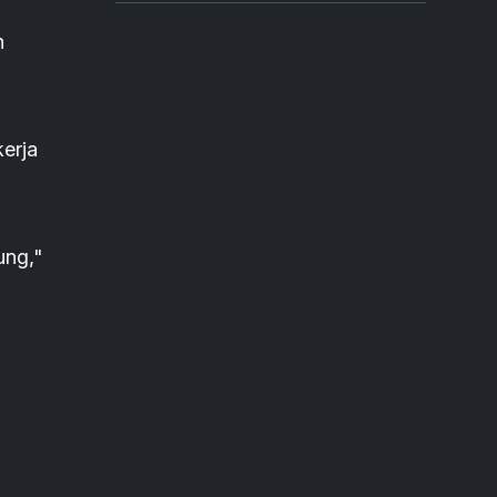
h
erja
ung,"