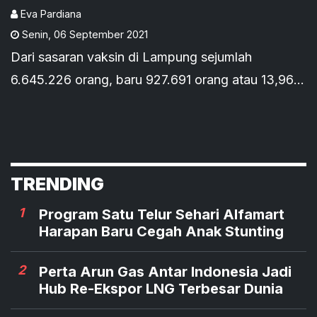
Eva Pardiana
Senin
,
06 September 2021
Dari sasaran vaksin di Lampung sejumlah
6.645.226 orang, baru 927.691 orang atau 13,96%
yang menerima vaksin dosis pertama. Sementara
vaksin dosis ketiga baru 551.813 orang atau
8,30%.
TRENDING
1
Program Satu Telur Sehari Alfamart
Harapan Baru Cegah Anak Stunting
2
Perta Arun Gas Antar Indonesia Jadi
Hub Re-Ekspor LNG Terbesar Dunia