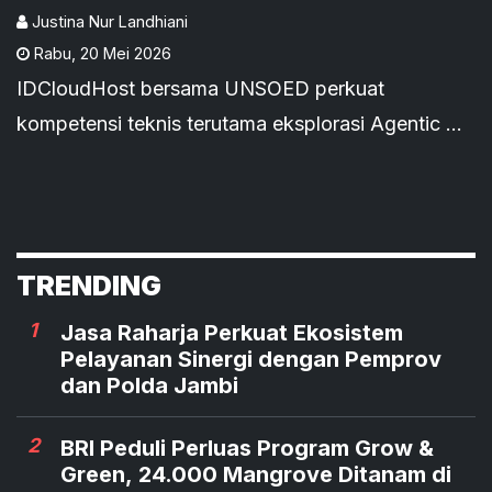
Operasional
Justina Nur Landhiani
Rabu
,
20 Mei 2026
IDCloudHost bersama UNSOED perkuat
kompetensi teknis terutama eksplorasi Agentic AI
dalam orkestrasi layanan Cloud VPS melalui API.
TRENDING
1
Jasa Raharja Perkuat Ekosistem
Pelayanan Sinergi dengan Pemprov
dan Polda Jambi
2
BRI Peduli Perluas Program Grow &
Green, 24.000 Mangrove Ditanam di