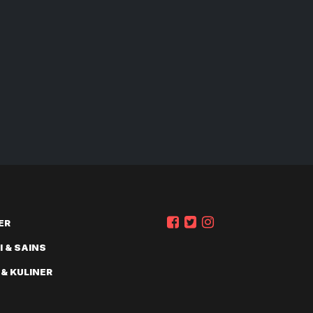
ER
 & SAINS
 & KULINER