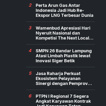
2
Perta Arun Gas Antar
Indonesia Jadi Hub Re-
Ekspor LNG Terbesar Dunia
3
Wamenbud Apresiasi Hari
Nyeruit Nasional dan
Kompetisi The Next Local
Hero
4
SMPN 26 Bandar Lampung
Atasi Limbah Plastik lewat
Inovasi Siger Betik
5
Jasa Raharja Perkuat
Ekosistem Pelayanan
Sinergi dengan Pemprov
dan Polda Jambi
6
PTPN I Regional 7 Segera
Angkat Karyawan Kontrak