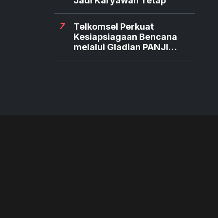
Jadi Karyawan Tetap
7
Telkomsel Perkuat
Kesiapsiagaan Bencana
melalui Gladian PANJI
Relawan TERRA