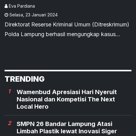
Tersangka
Eva Pardiana
Selasa
,
23 Januari 2024
Direktorat Reserse Kriminal Umum (Ditreskrimum)
Polda Lampung berhasil mengungkap kasus
Tindak Pidana Perdagangan Orang (TPPO) dan
berhasil menahan dua tersangka.
TRENDING
1
Wamenbud Apresiasi Hari Nyeruit
Nasional dan Kompetisi The Next
Local Hero
2
SMPN 26 Bandar Lampung Atasi
Limbah Plastik lewat Inovasi Siger