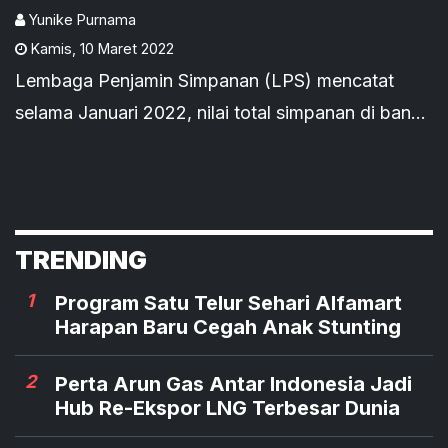
Yunike Purnama
Kamis
,
10 Maret 2022
Lembaga Penjamin Simpanan (LPS) mencatat
selama Januari 2022, nilai total simpanan di bank
umum Tanah Air meningkat 12,06% menjadi
Rp7.439 triliun atau bertambah Rp800,4 triliun.
TRENDING
1
Program Satu Telur Sehari Alfamart
Harapan Baru Cegah Anak Stunting
2
Perta Arun Gas Antar Indonesia Jadi
Hub Re-Ekspor LNG Terbesar Dunia