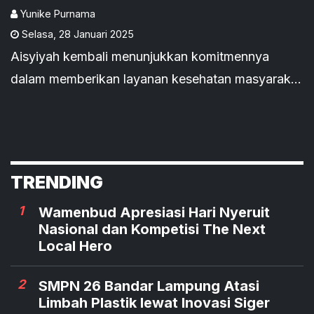
Yunike Purnama
Selasa
,
28 Januari 2025
Aisyiyah kembali menunjukkan komitmennya
dalam memberikan layanan kesehatan masyarakat
dengan meresmikan Rumah Sehat Ibu dan Anak
(RSIAA) serta Day Care Lansia Aisyiyah.
TRENDING
1
Wamenbud Apresiasi Hari Nyeruit
Nasional dan Kompetisi The Next
Local Hero
2
SMPN 26 Bandar Lampung Atasi
Limbah Plastik lewat Inovasi Siger