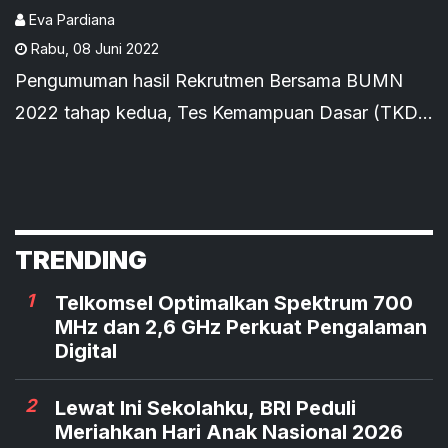
Eva Pardiana
Rabu
,
08 Juni 2022
Pengumuman hasil Rekrutmen Bersama BUMN
2022 tahap kedua, Tes Kemampuan Dasar (TKD)
dan Core Values resmi diundur. Hasil seleksi yang
semula akan diumumkan pada tanggal 8-10 Juni
2022, diundur sehari menjadi tanggal 9-10 Juni
2022.
TRENDING
1
Telkomsel Optimalkan Spektrum 700
MHz dan 2,6 GHz Perkuat Pengalaman
Digital
2
Lewat Ini Sekolahku, BRI Peduli
Meriahkan Hari Anak Nasional 2026