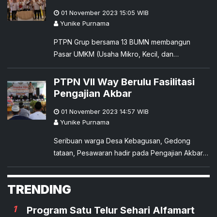
Lampung
01 November 2023 15:05
WIB
Yunike Purnama
PTPN Grup bersama 13 BUMN membangun
Pasar UMKM (Usaha Mikro, Kecil, dan
Menengah) Lampung yang diinisiasi Pemprov
Lampung.
PTPN VII Way Berulu Fasilitasi
Pengajian Akbar
01 November 2023 14:57
WIB
Yunike Purnama
Seribuan warga Desa Kebagusan, Gedong
tataan, Pesawaran hadir pada Pengajian Akbar
di Masjid Alkarim, Komplek PTPN VII Unit Way
Berulu, Sabtu (28/10/2023).
TRENDING
1
Program Satu Telur Sehari Alfamart