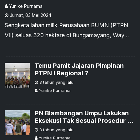
Executable
Yunike Purnama
Jumat
,
03 Mei 2024
Sengketa lahan milik Perusahaan BUMN (PTPN
VII) seluas 320 hektare di Bungamayang, Way
Kanan yang dikuasai Perusahaan Swasta PT Bumi
Madu Mandiri (BMM) masih belum usai.
Temu Pamit Jajaran Pimpinan
PTPN I Regional 7
3 tahun yang lalu
Yunike Purnama
PN Blambangan Umpu Lakukan
Eksekusi Tak Sesuai Prosedur di
Lahan PTPN VII
3 tahun yang lalu
Yunike Purnama