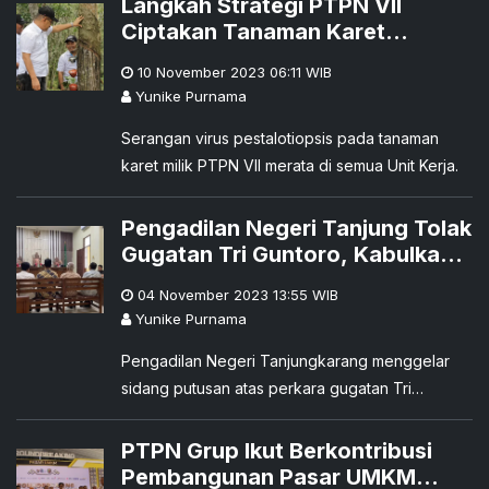
Langkah Strategi PTPN VII
Ciptakan Tanaman Karet
Berkualitas Bebas dari Virus
10 November 2023 06:11
WIB
Pestalo
Yunike Purnama
Serangan virus pestalotiopsis pada tanaman
karet milik PTPN VII merata di semua Unit Kerja.
Pengadilan Negeri Tanjung Tolak
Gugatan Tri Guntoro, Kabulkan
Rekonvensi PTPN VII
04 November 2023 13:55
WIB
Yunike Purnama
Pengadilan Negeri Tanjungkarang menggelar
sidang putusan atas perkara gugatan Tri
Guntoro kepada Direksi PTPN VII pada Kamis
(2/11/2023).
PTPN Grup Ikut Berkontribusi
Pembangunan Pasar UMKM