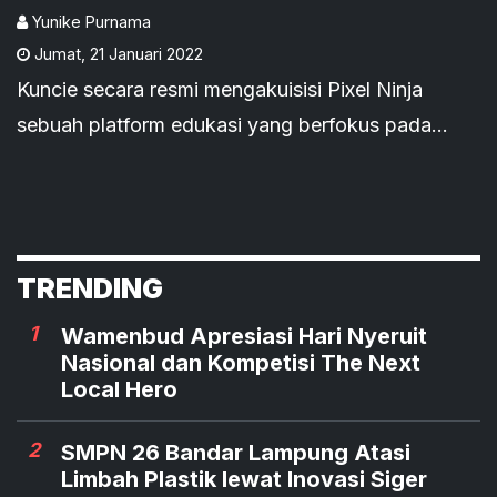
Creative
Yunike Purnama
Jumat
,
21 Januari 2022
Kuncie secara resmi mengakuisisi Pixel Ninja
sebuah platform edukasi yang berfokus pada
content design melalui pelatihan soft skills.
TRENDING
1
Wamenbud Apresiasi Hari Nyeruit
Nasional dan Kompetisi The Next
Local Hero
2
SMPN 26 Bandar Lampung Atasi
Limbah Plastik lewat Inovasi Siger