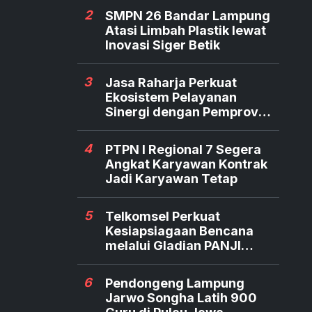
2
SMPN 26 Bandar Lampung
Atasi Limbah Plastik lewat
Inovasi Siger Betik
3
Jasa Raharja Perkuat
Ekosistem Pelayanan
Sinergi dengan Pemprov
dan Polda Jambi
4
PTPN I Regional 7 Segera
Angkat Karyawan Kontrak
Jadi Karyawan Tetap
5
Telkomsel Perkuat
Kesiapsiagaan Bencana
melalui Gladian PANJI
Relawan TERRA
6
Pendongeng Lampung
Jarwo Songha Latih 900