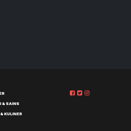
ER
 & SAINS
 & KULINER