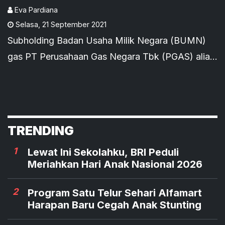
Eva Pardiana
Selasa
,
21 September 2021
Subholding Badan Usaha Milik Negara (BUMN)
gas PT Perusahaan Gas Negara Tbk (PGAS) alias
PGN kembali memenangkan kasus sengketa pajak
melawan Direktorat Jenderal Pajak Kementerian
Keuangan. Kemenangan ini diproyeksi membuat
laba bersih melonjak dan menjadi katalis positif
TRENDING
terhadap kinerja saham PGAS.
1
Lewat Ini Sekolahku, BRI Peduli
Meriahkan Hari Anak Nasional 2026
2
Program Satu Telur Sehari Alfamart
Harapan Baru Cegah Anak Stunting