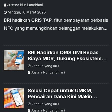
dalam Satu Sentuhan
Justina Nur Landhiani
Minggu
,
16 Maret 2025
BRI hadirkan QRIS TAP, fitur pembayaran berbasis
NFC yang memungkinkan pelanggan melakukan
transaksi hanya dengan menempelkan ponsel ke
mesin EDC BRI.
BRI Hadirkan QRIS UMI Bebas
Biaya MDR, Dukung Ekosistem
DIgital UMKM
2 tahun yang lalu
Justina Nur Landhiani
Solusi Cepat untuk UMKM,
Pencairan Dana Kini Makin
Mudah Bersama BRIMerchant
2 tahun yang lalu
Justina Nur Landhiani